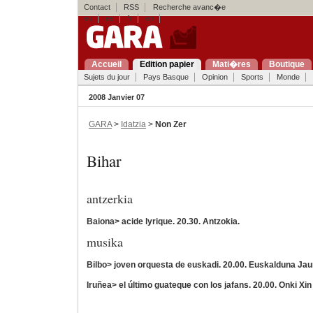
Contact
RSS
Recherche avanc�e
eu
es
fr
en
Accueil
Edition papier
Mati�res
Boutique
Sujets du jour
Pays Basque
Opinion
Sports
Monde
2008 Janvier 07
GARA
>
Idatzia
>
Non Zer
Bihar
antzerkia
Baiona> acide lyrique. 20.30. Antzokia.
musika
Bilbo> joven orquesta de euskadi. 20.00. Euskalduna Jau
Iruñea> el último guateque con los jafans. 20.00. Onki Xin