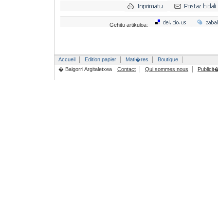
Gehitu artikuloa:
Accueil
Edition papier
Mati�res
Boutique
� Baigorri Argitaletxea
Contact
Qui sommes nous
Publicit