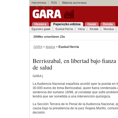
Harremana
RSS
Bilaketa aurreratua
es
fr
en
Hasiera
Paperezko edizioa
Gaiak
Denda
Eguneko gaiak
Euskal Herria
Iritzia
Kirolak
Mundua
2008ko urtarrilaren 23a
GARA
>
Idatzia
>
Euskal Herria
Berriozabal, en libertad bajo fianz
de salud
GARA |
La Audiencia Nacional española acordó ayer la puesta en li
30.000 euros de Inma Berriozabal, quien fuera condenada a
sentencia del sumario 18/98, al constatar que sufre proble
tendrá que ser sometida a una intervención quirúrgica.
La Sección Tercera de lo Penal de la Audiencia Nacional, q
causa bajo la presidencia de la juez Ángela Murillo, comun
decisión.