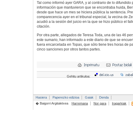
Tal como informó ayer GARA, y al contrario de lo difundido 
información que mantuvieron que se encontraba huida, Ber
desde que hace un mes se hiciera pública la sentencia. Pr
comparecencia ayer en el tribunal especial, la vecina de 
acudió a la sesión del juicio en la que se hizo público el fal
citación.
Por otra parte, allegados de Teresa Toda, una de las 46 p
este sumario, han informado a este diario de que se encue
fuera encarcelada en Topas, que sólo tiene tres horas de pa
cinco sanciones por otros tantos partes.
Gehitu artikuloa:
Hasiera
Paperezko edizioa
Gaiak
Denda
� Baigorri Argitaletxea
Harremana
Nor gara
Iragarkiak