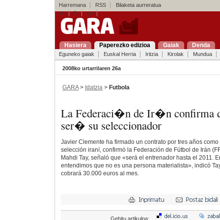
Harremana
RSS
Bilaketa aurreratua
es
fr
en
Hasiera
Paperezko edizioa
Gaiak
Denda
Eguneko gaiak
Euskal Herria
Iritzia
Kirolak
Mundua
2008ko urtarrilaren 26a
GARA
>
Idatzia
>
Futbola
La Federaci�n de Ir�n confirma 
ser� su seleccionador
Javier Clemente ha firmado un contrato por tres años como
selección iraní, confirmó la Federación de Fútbol de Irán (FFI
Mahdi Tay, señaló que «será el entrenador hasta el 2011. 
entendimos que no es una persona materialista», indicó Tay
cobrará 30.000 euros al mes.
Gehitu artikuloa: