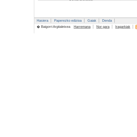
Hasiera
Paperezko edizioa
Gaiak
Denda
� Baigorri Argitaletxea
Harremana
Nor gara
Iragarkiak