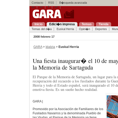
Contacto
RSS
B�squeda avanzada
eu
es
fr
en
Inicio
Edici�n impresa
Temas
Tienda
Temas del d�a
Euskal Herria
Opini�n
Deportes
Mun
2008 febrero 17
GARA
>
Idatzia
>
Euskal Herria
Una fiesta inaugurar� el 10 de may
la Memoria de Sartaguda
El Parque de la Memoria de Sartaguda, un lugar para la r
recuperación del recuerdo a los fusilados durante la Gue
Herria y todo el Estado español, será inaugurado el 10 
emotiva fiesta. Es un sueño hecho realidad.
GARA |
Promovido por la Asociación de Familiares de los
Fusilados Navarros y la denominada Pueblo de
las Viudas, el Parque de la Memoria ya tiene