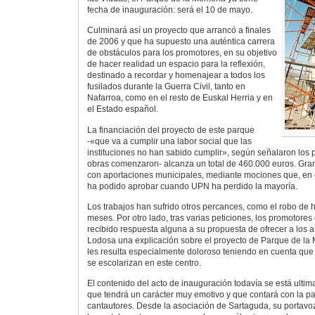
fecha de inauguración: será el 10 de mayo.
Culminará así un proyecto que arrancó a finales
de 2006 y que ha supuesto una auténtica carrera
de obstáculos para los promotores, en su objetivo
de hacer realidad un espacio para la reflexión,
destinado a recordar y homenajear a todos los
fusilados durante la Guerra Civil, tanto en
Nafarroa, como en el resto de Euskal Herria y en
el Estado español.
La financiación del proyecto de este parque
-«que va a cumplir una labor social que las
instituciones no han sabido cumplir», según señalaron los 
obras comenzaron- alcanza un total de 460.000 euros. Gran
con aportaciones municipales, mediante mociones que, en e
ha podido aprobar cuando UPN ha perdido la mayoría.
Los trabajos han sufrido otros percances, como el robo de 
meses. Por otro lado, tras varias peticiones, los promotores 
recibido respuesta alguna a su propuesta de ofrecer a los a
Lodosa una explicación sobre el proyecto de Parque de la 
les resulta especialmente doloroso teniendo en cuenta que
se escolarizan en este centro.
El contenido del acto de inauguración todavía se está ultim
que tendrá un carácter muy emotivo y que contará con la pa
cantautores. Desde la asociación de Sartaguda, su portavo