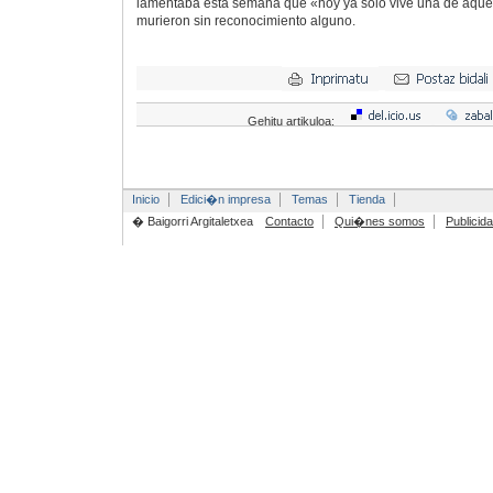
lamentaba esta semana que «hoy ya sólo vive una de aquell
murieron sin reconocimiento alguno.
Gehitu artikuloa:
Inicio
Edici�n impresa
Temas
Tienda
� Baigorri Argitaletxea
Contacto
Qui�nes somos
Publicid