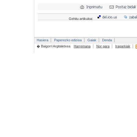
Gehitu artikuloa:
Hasiera
Paperezko edizioa
Gaiak
Denda
� Baigorri Argitaletxea
Harremana
Nor gara
Iragarkiak