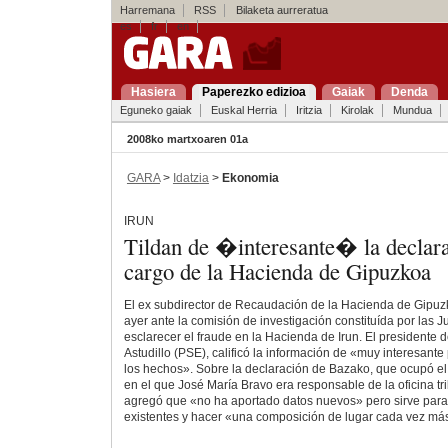
Harremana
RSS
Bilaketa aurreratua
es
fr
en
Hasiera
Paperezko edizioa
Gaiak
Denda
Eguneko gaiak
Euskal Herria
Iritzia
Kirolak
Mundua
2008ko martxoaren 01a
GARA
>
Idatzia
>
Ekonomia
IRUN
Tildan de �interesante� la declar
cargo de la Hacienda de Gipuzkoa
El ex subdirector de Recaudación de la Hacienda de Gipuz
ayer ante la comisión de investigación constituída por las 
esclarecer el fraude en la Hacienda de Irun. El presidente d
Astudillo (PSE), calificó la información de «muy interesante
los hechos». Sobre la declaración de Bazako, que ocupó el
en el que José María Bravo era responsable de la oficina trib
agregó que «no ha aportado datos nuevos» pero sirve para 
existentes y hacer «una composición de lugar cada vez m