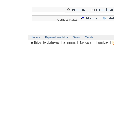
Gehitu artikuloa:
Hasiera
Paperezko edizioa
Gaiak
Denda
� Baigorri Argitaletxea
Harremana
Nor gara
Iragarkiak