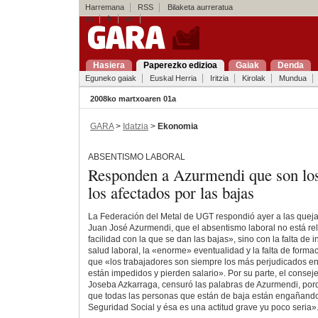
Harremana
RSS
Bilaketa aurreratua
es
fr
en
Hasiera
Paperezko edizioa
Gaiak
Denda
Eguneko gaiak
Euskal Herria
Iritzia
Kirolak
Mundua
2008ko martxoaren 01a
GARA
>
Idatzia
>
Ekonomia
ABSENTISMO LABORAL
Responden a Azurmendi que son los
los afectados por las bajas
La Federación del Metal de UGT respondió ayer a las queja
Juan José Azurmendi, que el absentismo laboral no está re
facilidad con la que se dan las bajas», sino con la falta de 
salud laboral, la «enorme» eventualidad y la falta de forma
que «los trabajadores son siempre los más perjudicados en
están impedidos y pierden salario». Por su parte, el conse
Joseba Azkarraga, censuró las palabras de Azurmendi, por
que todas las personas que están de baja están engañando
Seguridad Social y ésa es una actitud grave yu poco seria»