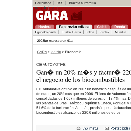
Harremana
RSS
Bilaketa aurreratua
es
fr
en
Hasiera
Paperezko edizioa
Gaiak
Denda
Eguneko gaiak
Euskal Herria
Iritzia
Kirolak
Mundua
2008ko martxoaren 01a
GARA
>
Idatzia
>
Ekonomia
CIE AUTOMOTIVE
Gan� un 20% m�s y factur� 220 
el negocio de los biocombustibles
CIE Automotive obtuvo en 2007 un beneficio después de im
de euros, un 20% más que en 2006. El área de Automoción
consolidadas de 1.057 millones de euros, un 18,4% más. D
las plantas de Brasil, México, República Checa, Portugal 
51,6% de la facturación. Además, precisó que la facturación
biocombustibles alcanzó los 220,6 millones de euros.