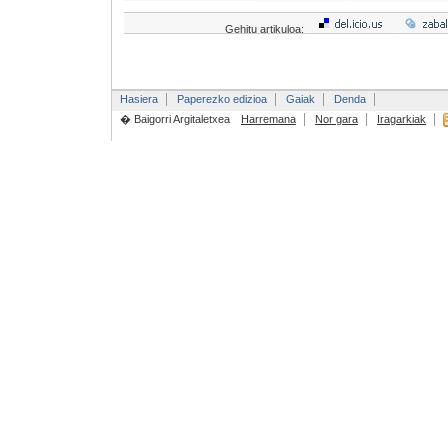
Gehitu artikuloa:
Hasiera
Paperezko edizioa
Gaiak
Denda
� Baigorri Argitaletxea
Harremana
Nor gara
Iragarkiak