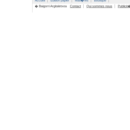
Accueil
Edition papier
Mati�res
Boutique
� Baigorri Argitaletxea
Contact
Qui sommes nous
Publicit