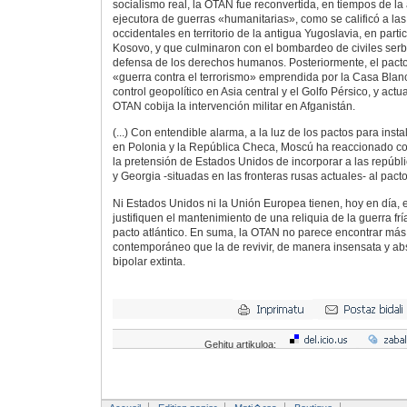
socialismo real, la OTAN fue reconvertida, en tiempos de la
ejecutora de guerras «humanitarias», como se calificó a la
occidentales en territorio de la antigua Yugoslavia, en parti
Kosovo, y que culminaron con el bombardeo de civiles serb
defensa de los derechos humanos. Posteriormente, el pacto 
«guerra contra el terrorismo» emprendida por la Casa Blan
control geopolítico en Asia central y el Golfo Pérsico, y actu
OTAN cobija la intervención militar en Afganistán.
(...) Con entendible alarma, a la luz de los pactos para inst
en Polonia y la República Checa, Moscú ha reaccionado co
la pretensión de Estados Unidos de incorporar a las repúbli
y Georgia -situadas en las fronteras rusas actuales- al pacto 
Ni Estados Unidos ni la Unión Europea tienen, hoy en día, 
justifiquen el mantenimiento de una reliquia de la guerra fr
pacto atlántico. En suma, la OTAN no parece encontrar má
contemporáneo que la de revivir, de manera insensata y ab
bipolar extinta.
Gehitu artikuloa: