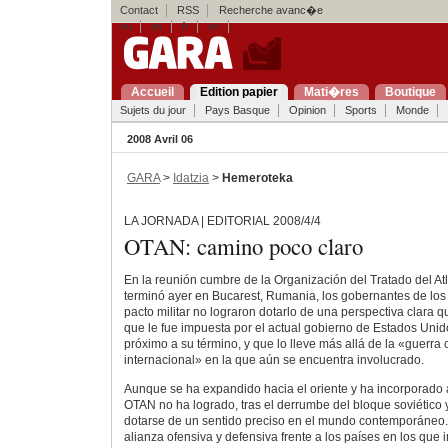
Contact
RSS
Recherche avanc�e
eu
es
fr
en
Accueil
Edition papier
Mati�res
Boutique
Sujets du jour
Pays Basque
Opinion
Sports
Monde
2008 Avril 06
GARA
>
Idatzia
>
Hemeroteka
LA JORNADA | EDITORIAL 2008/4/4
OTAN: camino poco claro
En la reunión cumbre de la Organización del Tratado del At
terminó ayer en Bucarest, Rumania, los gobernantes de lo
pacto militar no lograron dotarlo de una perspectiva clara q
que le fue impuesta por el actual gobierno de Estados Uni
próximo a su término, y que lo lleve más allá de la «guerra 
internacional» en la que aún se encuentra involucrado.
Aunque se ha expandido hacia el oriente y ha incorporado a 
OTAN no ha logrado, tras el derrumbe del bloque soviético 
dotarse de un sentido preciso en el mundo contemporáne
alianza ofensiva y defensiva frente a los países en los que