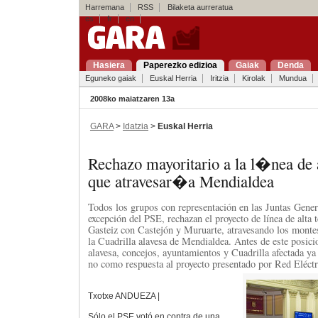
Harremana
RSS
Bilaketa aurreratua
es
fr
en
Hasiera
Paperezko edizioa
Gaiak
Denda
Eguneko gaiak
Euskal Herria
Iritzia
Kirolak
Mundua
2008ko maiatzaren 13a
GARA
>
Idatzia
>
Euskal Herria
Rechazo mayoritario a la l�nea de 
que atravesar�a Mendialdea
Todos los grupos con representación en las Juntas Gener
excepción del PSE, rechazan el proyecto de línea de alta 
Gasteiz con Castejón y Muruarte, atravesando los montes,
la Cuadrilla alavesa de Mendialdea. Antes de este posic
alavesa, concejos, ayuntamientos y Cuadrilla afectada y
no como respuesta al proyecto presentado por Red Eléctr
Txotxe ANDUEZA |
Sólo el PSE votó en contra de una