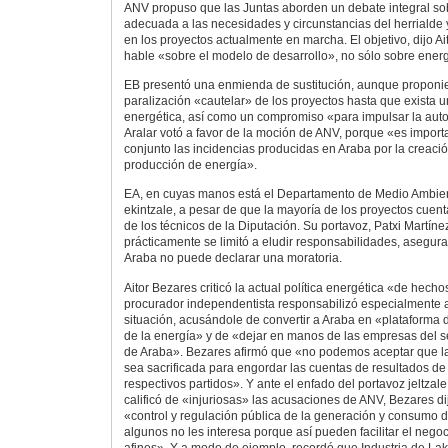
ANV propuso que las Juntas aborden un debate integral sobr
adecuada a las necesidades y circunstancias del herrialde 
en los proyectos actualmente en marcha. El objetivo, dijo A
hable «sobre el modelo de desarrollo», no sólo sobre energ
EB presentó una enmienda de sustitución, aunque proponi
paralización «cautelar» de los proyectos hasta que exista u
energética, así como un compromiso «para impulsar la auto
Aralar votó a favor de la moción de ANV, porque «es import
conjunto las incidencias producidas en Araba por la creaci
producción de energía».
EA, en cuyas manos está el Departamento de Medio Ambien
ekintzale, a pesar de que la mayoría de los proyectos cuent
de los técnicos de la Diputación. Su portavoz, Patxi Martíne
prácticamente se limitó a eludir responsabilidades, asegur
Araba no puede declarar una moratoria.
Aitor Bezares criticó la actual política energética «de hec
procurador independentista responsabilizó especialmente a
situación, acusándole de convertir a Araba en «plataforma 
de la energía» y de «dejar en manos de las empresas del se
de Araba». Bezares afirmó que «no podemos aceptar que la
sea sacrificada para engordar las cuentas de resultados d
respectivos partidos». Y ante el enfado del portavoz jeltza
calificó de «injuriosas» las acusaciones de ANV, Bezares di
«control y regulación pública de la generación y consumo d
algunos no les interesa porque así pueden facilitar el neg
afines». Y a modo de ejemplo, recordó que Industria de La