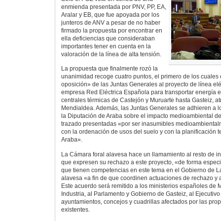
enmienda presentada por PNV, PP, EA,
Aralar y EB, que fue apoyada por los
junteros de ANV a pesar de no haber
firmado la propuesta por encontrar en
ella deficiencias que consideraban
importantes tener en cuenta en la
valoración de la línea de alta tensión.
La propuesta que finalmente rozó la
unanimidad recoge cuatro puntos, el primero de los cuales 
oposición» de las Juntas Generales al proyecto de línea elé
empresa Red Eléctrica Española para transportar energía el
centrales térmicas de Castejón y Muruarte hasta Gasteiz, a
Mendialdea. Además, las Juntas Generales se adhieren a lo
la Diputación de Araba sobre el impacto medioambiental de 
trazado presentadas «por ser inasumibles medioambientalme
con la ordenación de usos del suelo y con la planificación te
Araba».
La Cámara foral alavesa hace un llamamiento al resto de in
que expresen su rechazo a este proyecto, «de forma espec
que tienen competencias en este tema en el Gobierno de La
alavesa «a fin de que coordinen actuaciones de rechazo y a
Este acuerdo será remitido a los ministerios españoles de
Industria, al Parlamento y Gobierno de Gasteiz, al Ejecutivo 
ayuntamientos, concejos y cuadrillas afectados por las pro
existentes.