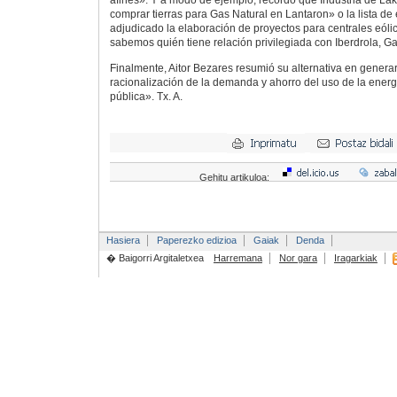
comprar tierras para Gas Natural en Lantaron» o la lista d
adjudicado la elaboración de proyectos para centrales eóli
sabemos quién tiene relación privilegiada con Iberdrola, 
Finalmente, Aitor Bezares resumió su alternativa en generar
racionalización de la demanda y ahorro del uso de la energ
pública».
Tx. A.
Gehitu artikuloa:
Hasiera
Paperezko edizioa
Gaiak
Denda
� Baigorri Argitaletxea
Harremana
Nor gara
Iragarkiak