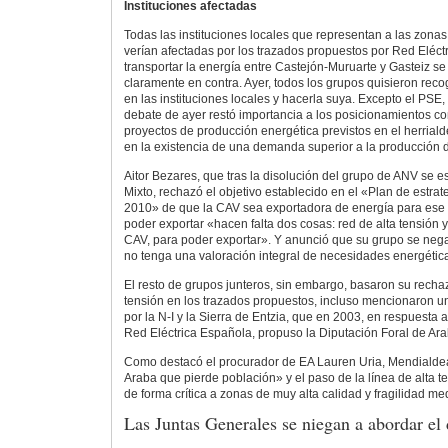
Instituciones afectadas
Todas las instituciones locales que representan a las zonas
verían afectadas por los trazados propuestos por Red Eléct
transportar la energía entre Castejón-Muruarte y Gasteiz s
claramente en contra. Ayer, todos los grupos quisieron rec
en las instituciones locales y hacerla suya. Excepto el PSE,
debate de ayer restó importancia a los posicionamientos co
proyectos de producción energética previstos en el herrialde
en la existencia de una demanda superior a la producción 
Aitor Bezares, que tras la disolución del grupo de ANV se 
Mixto, rechazó el objetivo establecido en el «Plan de estra
2010» de que la CAV sea exportadora de energía para ese
poder exportar «hacen falta dos cosas: red de alta tensión y
CAV, para poder exportar». Y anunció que su grupo se neg
no tenga una valoración integral de necesidades energétic
El resto de grupos junteros, sin embargo, basaron su rechaz
tensión en los trazados propuestos, incluso mencionaron un
por la N-I y la Sierra de Entzia, que en 2003, en respuesta 
Red Eléctrica Española, propuso la Diputación Foral de Ara
Como destacó el procurador de EA Lauren Uria, Mendialdea
Araba que pierde población» y el paso de la línea de alta te
de forma crítica a zonas de muy alta calidad y fragilidad m
Las Juntas Generales se niegan a abordar el 