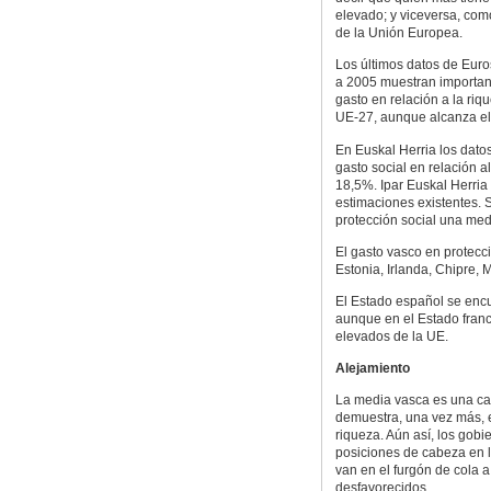
elevado; y viceversa, como
de la Unión Europea.
Los últimos datos de Euros
a 2005 muestran important
gasto en relación a la ri
UE-27, aunque alcanza el 
En Euskal Herria los dato
gasto social en relación a
18,5%. Ipar Euskal Herria
estimaciones existentes. 
protección social una medi
El gasto vasco en protecc
Estonia, Irlanda, Chipre, 
El Estado español se encu
aunque en el Estado franc
elevados de la UE.
Alejamiento
La media vasca es una ca
demuestra, una vez más, e
riqueza. Aún así, los gobi
posiciones de cabeza en l
van en el furgón de cola 
desfavorecidos.