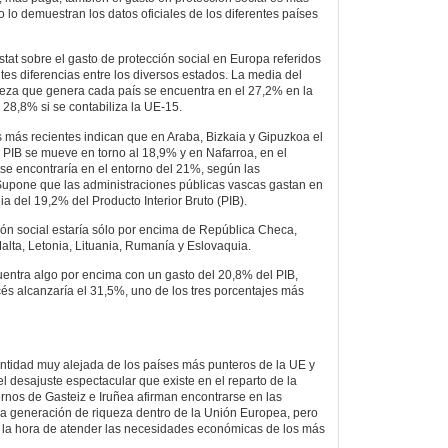
 lo demuestran los datos oficiales de los diferentes países
tat sobre el gasto de protección social en Europa referidos
es diferencias entre los diversos estados. La media del
queza que genera cada país se encuentra en el 27,2% en la
28,8% si se contabiliza la UE-15.
s más recientes indican que en Araba, Bizkaia y Gipuzkoa el
l PIB se mueve en torno al 18,9% y en Nafarroa, en el
 se encontraría en el entorno del 21%, según las
Supone que las administraciones públicas vascas gastan en
a del 19,2% del Producto Interior Bruto (PIB).
ión social estaría sólo por encima de República Checa,
Malta, Letonia, Lituania, Rumanía y Eslovaquia.
entra algo por encima con un gasto del 20,8% del PIB,
és alcanzaría el 31,5%, uno de los tres porcentajes más
ntidad muy alejada de los países más punteros de la UE y
l desajuste espectacular que existe en el reparto de la
ernos de Gasteiz e Iruñea afirman encontrarse en las
a generación de riqueza dentro de la Unión Europea, pero
a la hora de atender las necesidades económicas de los más