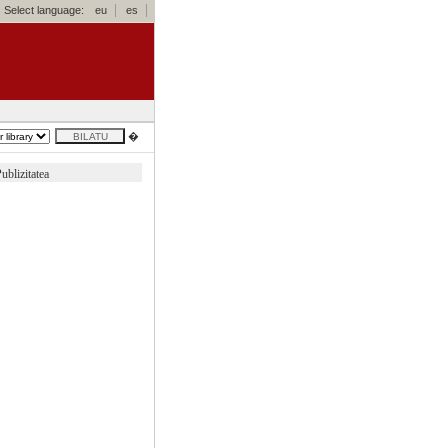
Select language:
eu
es
�
ublizitatea