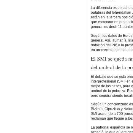
La diferencia es de ocho 
palabras del lehendakari 
están en la tercera posic
que comparar en protecci
genera, es decir 11 punto
Según los datos de Eurosta
general. Así, Rumanía, I
dotación del PIB a la pro
en un crecimiento medio 
El SMI se queda mu
del umbral de la p
El debate que se está pro
interprofesional (SMI) en 
mejor de los casos, para 
umbral de la pobreza. Red
pero seguirá siendo insufi
Según un concienzudo estu
Bizkaia, Gipuzkoa y Nafar
SMI asciende a 700 euros
reclaman que llegue a lo
La patronal española se 
accedió, lo que quiere d