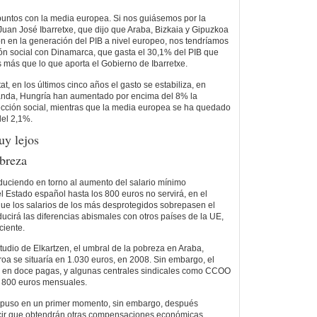
puntos con la media europea. Si nos guiásemos por la
Juan José Ibarretxe, que dijo que Araba, Bizkaia y Gipuzkoa
ión en la generación del PIB a nivel europeo, nos tendríamos
ón social con Dinamarca, que gasta el 30,1% del PIB que
s más que lo que aporta el Gobierno de Ibarretxe.
t, en los últimos cinco años el gasto se estabiliza, en
rlanda, Hungría han aumentado por encima del 8% la
tección social, mientras que la media europea se ha quedado
del 2,1%.
y lejos
obreza
duciendo en torno al aumento del salario mínimo
el Estado español hasta los 800 euros no servirá, en el
que los salarios de los más desprotegidos sobrepasen el
ucirá las diferencias abismales con otros países de la UE,
ciente.
dio de Elkartzen, el umbral de la pobreza en Araba,
roa se situaría en 1.030 euros, en 2008. Sin embargo, el
 en doce pagas, y algunas centrales sindicales como CCOO
s 800 euros mensuales.
opuso en un primer momento, sin embargo, después
ecir que obtendrán otras compensaciones económicas,