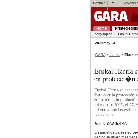
Contact
RSS
Advanced
fr
en
Home
Printed editi
Today topics
Euskal Herri
2008 may 13
GARA
>
Idatzia
>
Ekonom
Euskal Herria s
en protecci�n 
Euskal Herria se encuent
fortalecer la protección 
exclusión, a la jubilació
referidos a 2005, el 27,
mientras que las estimaci
por debajo.
Juanjo BASTERRA |
En aquellos países europe
decir que quien más tiene