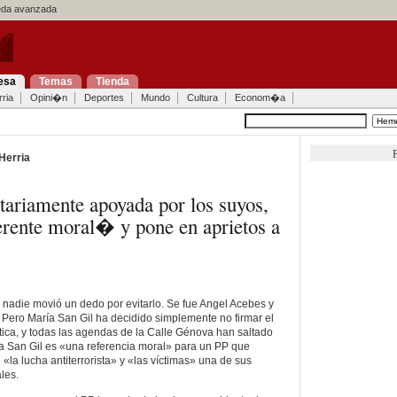
a avanzada
esa
Temas
Tienda
ria
Opini�n
Deportes
Mundo
Cultura
Econom�a
P
Herria
tariamente apoyada por los suyos,
erente moral� y pone en aprietos a
nadie movió un dedo por evitarlo. Se fue Angel Acebes y
Pero María San Gil ha decidido simplemente no firmar el
tica, y todas las agendas de la Calle Génova han saltado
ía San Gil es «una referencia moral» para un PP que
la lucha antiterrorista» y «las víctimas» una de sus
les.