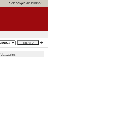
Selecci�n de idioma:
�
ublizitatea