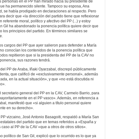
personas en el PP han mirado hacia su presidente de
 que ha permanecido silente. Tampoco su esposa, Ana
id, se había prodigado en declaraciones al respecto. Pero
a decir que «la dirección del partido tiene que reflexionar
referente moral, político y afectivo del PP (...) y estoy
n Gil ha abandonado la ponencia política quiere decir que
 los principios del partido. En términos similares se
e.
os cargos del PP que ayer salieron para defender a María
no conocían los contenidos de la ponencia política que
odos repitieron que si la presidenta del PP de la CAV no
 ponencia, sus razones tendrá.
l del PP de Araba, Iñaki Oyarzabal, discrepó públicamente
identa, que calificó de «exclusivamente personal», además
ada, en la actual situación», y que «no está discutida ni
co».
 secretario general del PP en la CAV, Carmelo Barrio, para
ayoritariamente en el PP vasco». Además, en referencia a
abal, manifestó que «si alguien a título personal quiere
ente en su derecho».
 PP vizcaino, José Antonio Basagoiti, respaldó a María San
es estatales del partido que en temas referidos a «España y
 caso al PP de la CAV «que a otros de otros sitios».
 político de San Gil, explicó que lo ocurrido es lo que ya