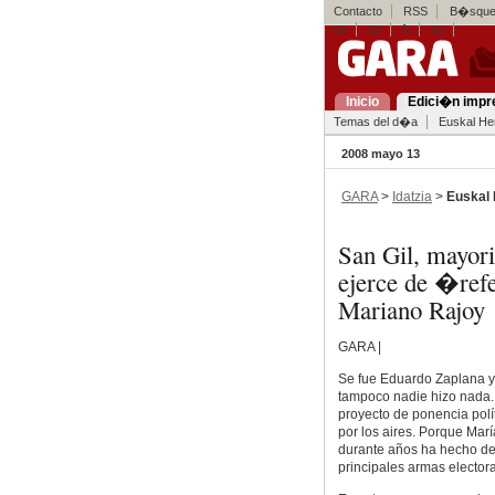
Contacto
RSS
B�squed
eu
es
fr
en
Inicio
Edici�n impr
Temas del d�a
Euskal Her
2008 mayo 13
GARA
>
Idatzia
>
Euskal 
San Gil, mayori
ejerce de �ref
Mariano Rajoy
GARA |
Se fue Eduardo Zaplana y 
tampoco nadie hizo nada. 
proyecto de ponencia polí
por los aires. Porque Mar
durante años ha hecho de «
principales armas electora