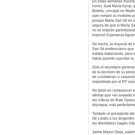
En estas semanas muchas 
honor, José María Aznar,
Botella, concejal en Madr
ayer rompió su mutismo par
porque María San Gil es un 
segura de que si María Sa
no se estarán garantizando
expresó Esperanza Aguirr
De hecho, la mayoría de l
San Gil evidenciaron que 
estaba elaborando, pero t
había querido suscribir la
Sólo el secretario genera
de la decisión de su pres
de «unilateral» y «equivoc
respaldada por el PP vas
No tardó en comparecer el
afirmar que «es avalada m
las críticas de Iñaki Oyarz
discrepar, está perfectam
También el presidente del
Gil y pidió a los dirigent
las libertades» hagan más
Jaime Mayor Oreja, padrino