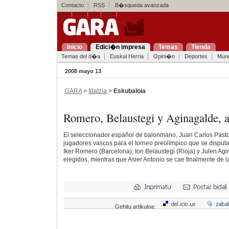
Contacto
RSS
B�squeda avanzada
eu
es
fr
en
Inicio
Edici�n impresa
Temas
Tienda
Temas del d�a
Euskal Herria
Opini�n
Deportes
Mun
2008 mayo 13
GARA
>
Idatzia
>
Eskubaloia
Romero, Belaustegi y Aginagalde,
El seleccionador español de balonmano, Juan Carlos Pasto
jugadores vascos para el torneo preolímpico que se disputa
Iker Romero (Barcelona), Ion Belaustegi (Rioja) y Julen Ag
elegidos, mientras que Asier Antonio se cae finalmente de la 
Gehitu artikuloa: