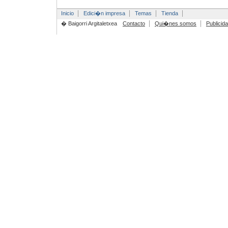
Inicio
Edici�n impresa
Temas
Tienda
� Baigorri Argitaletxea
Contacto
Qui�nes somos
Publicid