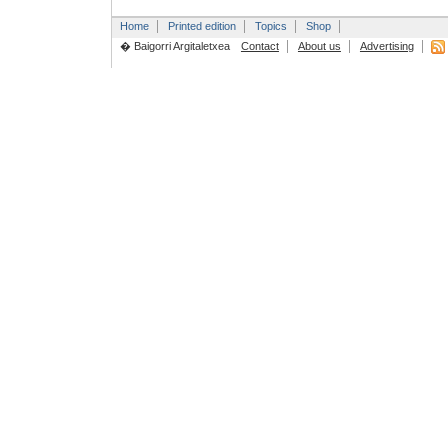
Home
Printed edition
Topics
Shop
� Baigorri Argitaletxea
Contact
About us
Advertising