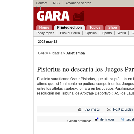
Contact
RSS
Advanced search
fr
en
Home
Printed edition
Topics
Shop
Today topics
Euskal Herria
Opinion
Sports
World
C
2008 may 13
GARA
>
Idatzia
>
Atletismoa
Pistorius no descarta los Juegos P
El atleta surafricano Oscar Pistorius, que utiliza prótesis en
afirmó que, si finalmente no pudiera competir en los Juegos
entre los atletas «aptos», lo hará en los Juegos Paralímpico
resolución del Tribunal de Arbitraje Deportivo (TAS) de Lau
Gehitu artikuloa: