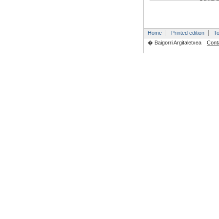
Home
Printed edition
To
� Baigorri Argitaletxea
Cont