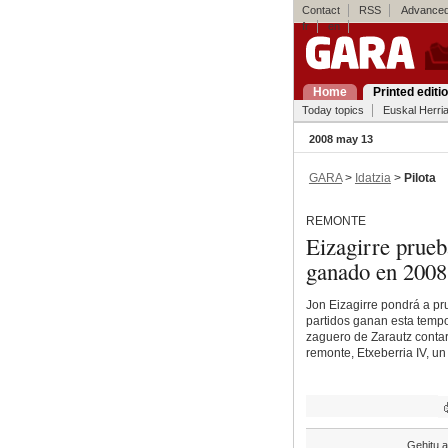
Contact
RSS
Advanced
fr
en
Home
Printed editi
Today topics
Euskal Herri
2008 may 13
GARA
>
Idatzia
>
Pilota
REMONTE
Eizagirre prueb
ganado en 2008
Jon Eizagirre pondrá a pr
partidos ganan esta tempo
zaguero de Zarautz contar
remonte, Etxeberria IV, un 
Gehitu a