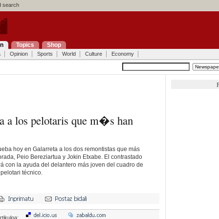
 search
on
Topics
Shop
a
Opinion
Sports
World
Culture
Economy
P
a a los pelotaris que m�s han
ueba hoy en Galarreta a los dos remontistas que más
rada, Peio Bereziartua y Jokin Etxabe. El contrastado
á con la ayuda del delantero más joven del cuadro de
pelotari técnico.
rtikuloa: