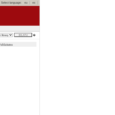
Select language:
eu
es
�
ublizitatea