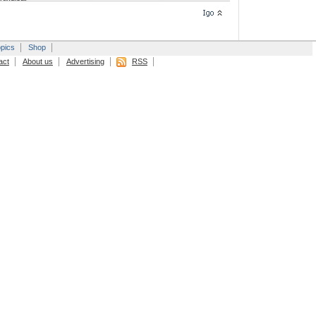
pics
Shop
act
About us
Advertising
RSS