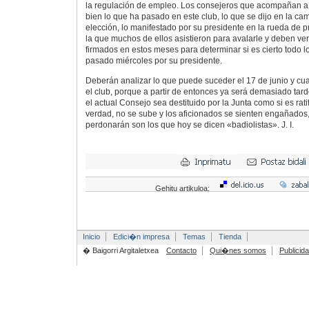
la regulación de empleo. Los consejeros que acompañan a
bien lo que ha pasado en este club, lo que se dijo en la c
elección, lo manifestado por su presidente en la rueda de p
la que muchos de ellos asistieron para avalarle y deben ver
firmados en estos meses para determinar si es cierto todo l
pasado miércoles por su presidente.
Deberán analizar lo que puede suceder el 17 de junio y cua
el club, porque a partir de entonces ya será demasiado tard
el actual Consejo sea destituido por la Junta como si es rati
verdad, no se sube y los aficionados se sienten engañados
perdonarán son los que hoy se dicen «badiolistas».
J. I.
Gehitu artikuloa:
Inicio
Edici�n impresa
Temas
Tienda
� Baigorri Argitaletxea
Contacto
Qui�nes somos
Publicid