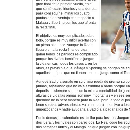
gran final de la primera vuelta, en el
que sumó cuatro triunfos y una derrota,
para conseguir eliminar los cuatro
puntos de desventaja con respecto a
Málaga y Sporting con los que afronta
la recta final.
El objetivo es muy complicado, sobre
todo, porque es muy difícil acertar con
un pleno al quince. Aunque la Real
llega bien a la recta final de Liga,
ganar todos los partidos es complicado
porque los rivales también se juegan
la vida en casi todos los casos y, en los
otros, es previsible que Málaga y Sporting se pongan de ac
aquellos equipos que no tienen tanto en juego como el Ten
Aunque Badiola señaló en su última rueda de prensa su post
primas, señalando que no va a estimular a nadie porque e
deportistas siempre salen con la misma mentalidad de ganar,
alturas de Liga las primas son muy importantes y en ese sent
quedado de la peor manera para la Real porque todo el p
tener sus dos adversarios se va a unir para incentivar a los 
guipuzcoanos y nadie ayudaría a Badiola a pagar a los de 
Por lo demás, el calendario es similar para los tres. Juegan 
dos fuera, y los rivales son parecidos. La Real coge los equ
dos semanas antes y el Málaga los que juegan con los gui