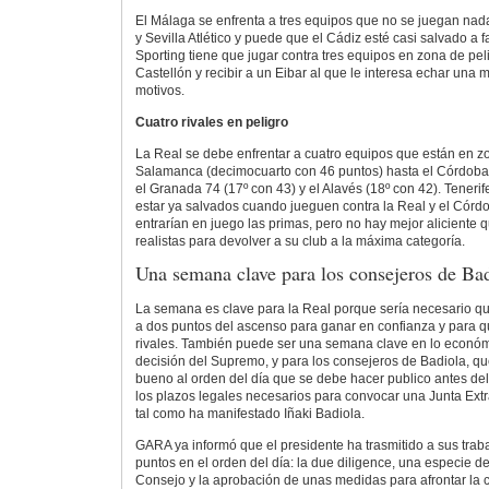
El Málaga se enfrenta a tres equipos que no se juegan nad
y Sevilla Atlético y puede que el Cádiz esté casi salvado a fa
Sporting tiene que jugar contra tres equipos en zona de peli
Castellón y recibir a un Eibar al que le interesa echar una
motivos.
Cuatro rivales en peligro
La Real se debe enfrentar a cuatro equipos que están en z
Salamanca (decimocuarto con 46 puntos) hasta el Córdoba 
el Granada 74 (17º con 43) y el Alavés (18º con 42). Tener
estar ya salvados cuando jueguen contra la Real y el Córd
entrarían en juego las primas, pero no hay mejor aliciente q
realistas para devolver a su club a la máxima categoría.
Una semana clave para los consejeros de Ba
La semana es clave para la Real porque sería necesario qu
a dos puntos del ascenso para ganar en confianza y para q
rivales. También puede ser una semana clave en lo económ
decisión del Supremo, y para los consejeros de Badiola, qu
bueno al orden del día que se debe hacer publico antes de
los plazos legales necesarios para convocar una Junta Extra
tal como ha manifestado Iñaki Badiola.
GARA ya informó que el presidente ha trasmitido a sus trab
puntos en el orden del día: la due diligence, una especie d
Consejo y la aprobación de unas medidas para afrontar la cri