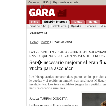
Contacto
RSS
B�squeda avanzada
eu
es
fr
en
Inicio
Edici�n impresa
Temas
Tienda
Temas del d�a
Euskal Herria
Opini�n
Deportes
Mun
2008 mayo 13
GARA
>
Idatzia
>
Real Sociedad
LAS PREVISIBLES PRIMAS CONJUNTAS DE MALACITANO
RIVALES QUE NO SE JUEGUEN NADA ES OTRO INCONV
Ser� necesario mejorar el gran fina
vuelta para ascender
Los blanquiazules sumaron doce puntos en los partidos c
le quedan y si repitieran también sus resultados Málaga 
insuficientes. Los tres candidatos juegan tres partidos e
unos calendarios similares.
Joseba ITURRIA | DONOSTIA
La Real parece obligada a mejorar su