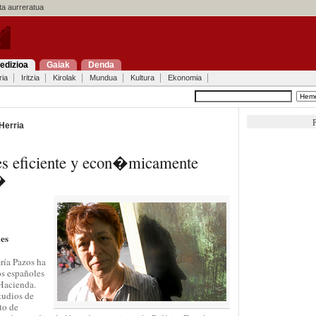
a aurreratua
edizioa
Gaiak
Denda
ria
Iritzia
Kirolak
Mundua
Kultura
Ekonomia
P
Herria
s eficiente y econ�micamente
�
les
ría Pazos ha
os españoles
Hacienda.
tudios de
to de