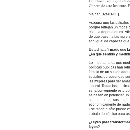
Estudios Fiscales, desde d
Género de este Instituto.
Maider EIZMENDI |
Asegura que las actuales 
porque reflejan un model
esposa dependiente». Afi
de que pasen a las mujere
son igual de capaces que
Usted ha afirmado que la
¿en qué sentido y medid
Lo importante es qué mod
políticas públicas han re
familia de un sustentador
sociales, de seguridad so
las mujeres para ser ama
laboral. Todas las políti
sería conveniente es prop
se basen en potenciar un 
sean personas sustentado
económicamente de nadie. 
Ese modelo sólo puede est
trabajo doméstico para as
¿Leyes para transformar 
leyes?