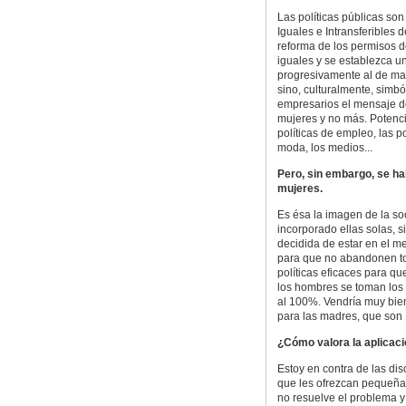
Las políticas públicas so
Iguales e Intransferibles
reforma de los permisos 
iguales y se establezca u
progresivamente al de mat
sino, culturalmente, simbó
empresarios el mensaje de
mujeres y no más. Potenci
políticas de empleo, las po
moda, los medios...
Pero, sin embargo, se ha
mujeres.
Es ésa la imagen de la so
incorporado ellas solas, s
decidida de estar en el m
para que no abandonen to
políticas eficaces para q
los hombres se toman los
al 100%. Vendría muy bie
para las madres, que son 
¿Cómo valora la aplicac
Estoy en contra de las di
que les ofrezcan pequeñas
no resuelve el problema 