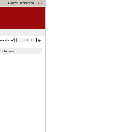
Hautatu hizkuntza:
eu
�
ublizitatea