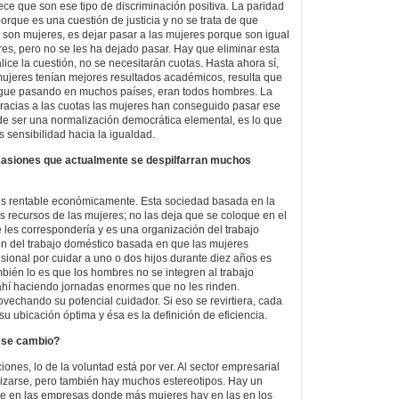
ece que son ese tipo de discriminación positiva. La paridad
orque es una cuestión de justicia y no se trata de que
son mujeres, es dejar pasar a las mujeres porque son igual
s, pero no se les ha dejado pasar. Hay que eliminar esta
ice la cuestión, no se necesitarán cuotas. Hasta ahora sí,
ujeres tenían mejores resultados académicos, resulta que
igue pasando en muchos países, eran todos hombres. La
racias a las cuotas las mujeres han conseguido pasar ese
 de ser una normalización democrática elemental, es lo que
 sensibilidad hacia la igualdad.
casiones que actualmente se despilfarran muchos
 es rentable económicamente. Esta sociedad basada en la
s recursos de las mujeres; no las deja que se coloque en el
les correspondería y es una organización del trabajo
ión del trabajo doméstico basada en que las mujeres
sional por cuidar a uno o dos hijos durante diez años es
mbién lo es que los hombres no se integren al trabajo
ahí haciendo jornadas enormes que no les rinden.
vechando su potencial cuidador. Si eso se revirtiera, cada
u ubicación óptima y ésa es la definición de eficiencia.
ese cambio?
ones, lo de la voluntad está por ver. Al sector empresarial
nizarse, pero también hay muchos estereotipos. Hay un
e en las empresas donde más mujeres hay en las en los