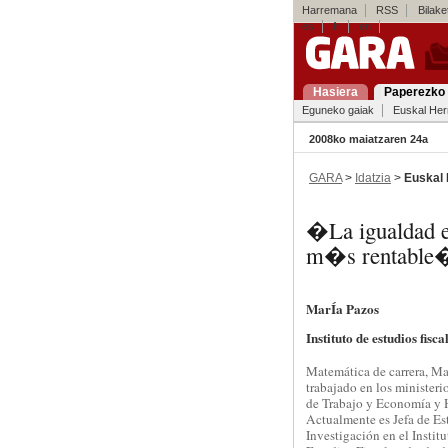
Harremana
RSS
Bilaket
es
fr
en
Hasiera
Paperezko 
Eguneko gaiak
Euskal Her
2008ko maiatzaren 24a
GARA
>
Idatzia
>
Euskal 
�La igualdad e
m�s rentable
MarÍa Pazos
Instituto de estudios fisca
Matemática de carrera, Ma
trabajado en los ministeri
de Trabajo y Economía y 
Actualmente es Jefa de Es
Investigación en el Institu