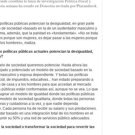
onde coordina la línea de investigación Política Fiscal y
 Esta semana ha estado en Donostia invitada por Plazandreok.
políticas públicas potencian la desigualdad, en gran parte
o de sociedad «basado en la de un sustentador masculino y
rma, además, que la paridad es «fundamental». «No se trata
s porque son mujeres, es dejar pasar a las mujeres porque
 los hombres», matiza.
s políticas públicas actuales potencian la desigualdad,
a?
elo de sociedad queremos potenciar. Hasta ahora las
flejado y potenciado un modelo de sociedad basado en la
 masculino y esposa dependiente. Y todas las políticas
cial, de impuestos, educativas... han estado preparando a
s de casa y a los hombres para que accedan al mercado
cas públicas están conformadas así, aunque no se vea. Lo que
ugnar un modelo de igualdad donde las políticas públicas
modelo de sociedad igualitaria, donde todas las personas
ras y cuidadoras a la vez, y que nadie dependa
Cada persona ha de recibir su salario y sus prestaciones.
ar basado en una integración total de los hombres en el
umir su 50% y una red de servicios público adecuados.
la sociedad o transformar la sociedad para revertir las