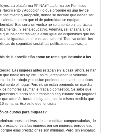
n leyes. La plataforma PPINA (Plataforma por Permisos
 de Nacimiento y Adopción) lo que propone es una ley de
de nacimiento y adopción, donde se declare que deben ser
n calendario para que el de paternidad se equipare
ernidad. Eso sería un vuelco no solamente en la práctica
licamente... Y sería educativo. Además, se lanzaría a los
 que los hombres van a estar igual de disponibles que las
aría la igualdad en el mercado laboral. Todo va unido: las
líticas de seguridad social, las políticas educativas, la
bla de la conciliación como un tema que incumbe a las
ciedad. Las mujeres antes estaban en la casa, ahora se han
in que nadie las ayude. Las mujeres tienen la voluntad
ercado de trabajo y se están poniendo en marcha políticas
talmente el hogar. Pero no se están poniendo en marcha
ue los hombres asuman el trabajo doméstico. Se sabe que
 permisos cuando son intransferibles y cuando son pagados
n que además fueran obligatorias en la misma medida que
16 semana. Eso es lo que funciona.
ión de cuotas para mujeres?
scriminaciones positivas, de las medidas compensatorias, de
 prestaciones a las mujeres por ser mujeres, porque eso
y porque esas prestaciones son mínimas. Pero, sin embargo,