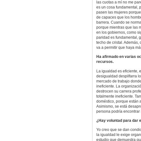
las cuotas a mí no me par
es un cosa fundamental, p
pasen las mujeres porque 
de capaces que los hombre
barrera. Cuando se normal
porque mientras que las m
en los gobiernos, como s
paridad es fundamental, g
techo de cristal. Además,
va a permitir que haya más
Ha afirmado en varias o
recursos.
La igualdad es eficiente,
desigualdad despilfarra lo
mercado de trabajo donde 
ineficiente. La organizac
destrocen su carrera profe
totalmente ineficiente. Ta
doméstico, porque están 
Asimismo, se está desapro
persona podría encontrar s
¿Hay voluntad para dar 
Yo creo que se dan condici
la igualdad le exige orga
estudio que demuestra qu