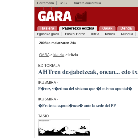
Harremana
RSS
Bilaketa aurreratua
es
fr
en
Hasiera
Paperezko edizioa
Gaiak
Denda
Eguneko gaiak
Euskal Herria
Iritzia
Kirolak
Mundua
2008ko maiatzaren 24a
GARA
>
Idatzia
>
Iritzia
EDITORIALA
AHTren desjabetzeak, onean... edo t
IKUSMIRA
-
P�rez, v�ctima del sistema que �l mismo apuntal�
IKUSMIRA
-
�Protesta espont�nea� ante la sede del PP
TASIO