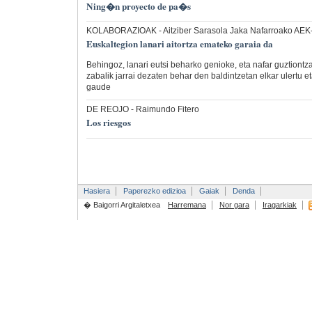
Ning�n proyecto de pa�s
KOLABORAZIOAK
- Aitziber Sarasola Jaka Nafarroako AE
Euskaltegion lanari aitortza emateko garaia da
Behingoz, lanari eutsi beharko genioke, eta nafar guztiontz
zabalik jarrai dezaten behar den baldintzetan elkar ulertu et
gaude
DE REOJO
- Raimundo Fitero
Los riesgos
Hasiera
Paperezko edizioa
Gaiak
Denda
� Baigorri Argitaletxea
Harremana
Nor gara
Iragarkiak