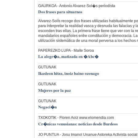
GAURKOA
- Antonio Alvarez-Sol�s periodista
Dos frases para situarnos
Alvarez-Solís recoge dos frases utilizadas habitualmente p
para interpretar la realidad vasca y desnuda las falacias y 
esconden tras ellas. La primera frase tiene que ver con la r
mandatarios españoles entre constitución y democracia. La
utilización sistemática de una moral perversa a los hechos 
PAPEREZKO LUPA
- Maite Soroa
La alegr�a, matizada en �Abc�
GUTUNAK
Ikasleon hitza, inoiz baino ozenago
GUTUNAK
Mujeres por la paz
GUTUNAK
Negaci�n
TXOKOTIK
- Floren Aoiz www.elomendia.com
Cr�nicas venusianas: noticias desde Burdeos
JO PUNTUA
- Josu Imanol Unanue Astoreka Activista social