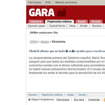
Harremana
RSS
Bilaketa aurreratua
es
fr
en
Hasiera
Paperezko edizioa
Gaiak
Denda
Eguneko gaiak
Euskal Herria
Iritzia
Kirolak
Mundua
2008ko maiatzaren 24a
GARA
>
Idatzia
>
Ekonomia
Madrid afirma que no habr� m�s ayudas para reactiv
La vicepresidenta primera del Gobierno español, María Ter
aseguró ayer que todas las medidas comprometidas por el Ej
economía cuentan con el dinero suficiente para acometerlas
no habrá nuevas actuaciones discrecionales. El Consejo de
finalmente luz verde al decreto para la devolución de los 4
Hasiera
Paperezko edizioa
Gaiak
Denda
� Baigorri Argitaletxea
Harremana
Nor gara
Iragarkiak