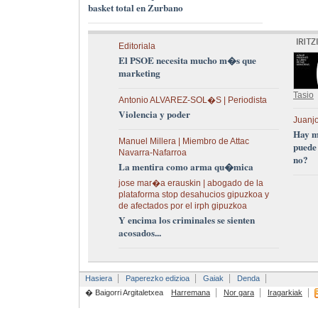
basket total en Zurbano
Editoriala
El PSOE necesita mucho m�s que
marketing
Tasio
Antonio ALVAREZ-SOL�S | Periodista
Violencia y poder
Juanjo
Hay m
Manuel Millera | Miembro de Attac
puede
Navarra-Nafarroa
no?
La mentira como arma qu�mica
jose mar�a erauskin | abogado de la
plataforma stop desahucios gipuzkoa y
de afectados por el irph gipuzkoa
Y encima los criminales se sienten
acosados...
Hasiera
Paperezko edizioa
Gaiak
Denda
� Baigorri Argitaletxea
Harremana
Nor gara
Iragarkiak