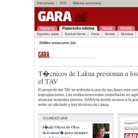
Harremana
RSS
Bilaketa aurreratua
es
fr
en
Hasiera
Paperezko edizioa
Gaiak
Denda
Eguneko gaiak
Euskal Herria
Iritzia
Kirolak
Mundua
2008ko maiatzaren 24a
T�cnicos de Lakua presionan a los
el TAV
El proyecto del TAV se enfrenta a una de sus fases más com
expropiaciones. Las instituciones están empeñadas en agiliz
alcanzar acuerdos previos. GARA ha tenido acceso a la gr
entre un afectado y tres técnicos de Lakua.
I�aki Otxoa de Olza
descansar� para siempre
en el Annapurna