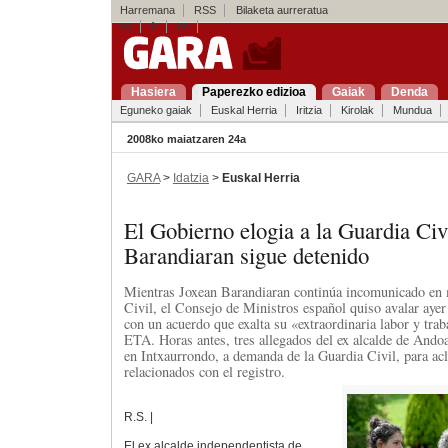
Harremana
RSS
Bilaketa aurreratua
es
fr
en
Hasiera
Paperezko edizioa
Gaiak
Denda
Eguneko gaiak
Euskal Herria
Iritzia
Kirolak
Mundua
2008ko maiatzaren 24a
GARA
>
Idatzia
>
Euskal Herria
El Gobierno elogia a la Guardia Civ
Barandiaran sigue detenido
Mientras Joxean Barandiaran continúa incomunicado en 
Civil, el Consejo de Ministros español quiso avalar ayer 
con un acuerdo que exalta su «extraordinaria labor y trab
ETA. Horas antes, tres allegados del ex alcalde de And
en Intxaurrondo, a demanda de la Guardia Civil, para acl
relacionados con el registro.
R.S. |
El ex alcalde independentista de