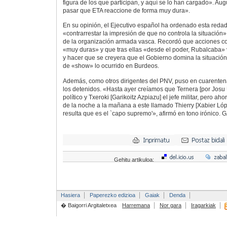
figura de los que participan, y aquí se lo han cargado». A
pasar que ETA reaccione de forma muy dura».
En su opinión, el Ejecutivo español ha ordenado esta redad
«contrarrestar la impresión de que no controla la situación»
de la organización armada vasca. Recordó que acciones co
«muy duras» y que tras ellas «desde el poder, Rubalcaba» 
y hacer que se creyera que el Gobierno domina la situación»
de «show» lo ocurrido en Burdeos.
Además, como otros dirigentes del PNV, puso en cuarentena 
los detenidos. «Hasta ayer creíamos que Ternera [por Josu U
político y Txeroki [Garikoitz Azpiazu] el jefe militar, pero 
de la noche a la mañana a este llamado Thierry [Xabier Ló
resulta que es el `capo supremo'», afirmó en tono irónico.
G
Gehitu artikuloa:
Hasiera
Paperezko edizioa
Gaiak
Denda
� Baigorri Argitaletxea
Harremana
Nor gara
Iragarkiak