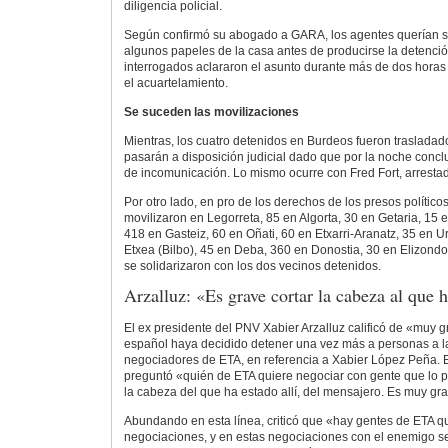
diligencia policial.
Según confirmó su abogado a GARA, los agentes querían s
algunos papeles de la casa antes de producirse la detención
interrogados aclararon el asunto durante más de dos hor
el acuartelamiento.
Se suceden las movilizaciones
Mientras, los cuatro detenidos en Burdeos fueron trasladad
pasarán a disposición judicial dado que por la noche conclu
de incomunicación. Lo mismo ocurre con Fred Fort, arresta
Por otro lado, en pro de los derechos de los presos polític
movilizaron en Legorreta, 85 en Algorta, 30 en Getaria, 15 
418 en Gasteiz, 60 en Oñati, 60 en Etxarri-Aranatz, 35 en U
Etxea (Bilbo), 45 en Deba, 360 en Donostia, 30 en Elizond
se solidarizaron con los dos vecinos detenidos.
Arzalluz: «Es grave cortar la cabeza al que h
El ex presidente del PNV Xabier Arzalluz calificó de «muy 
español haya decidido detener una vez más a personas a l
negociadores de ETA, en referencia a Xabier López Peña. E
preguntó «quién de ETA quiere negociar con gente que lo p
la cabeza del que ha estado allí, del mensajero. Es muy gr
Abundando en esta línea, criticó que «hay gentes de ETA q
negociaciones, y en estas negociaciones con el enemigo se