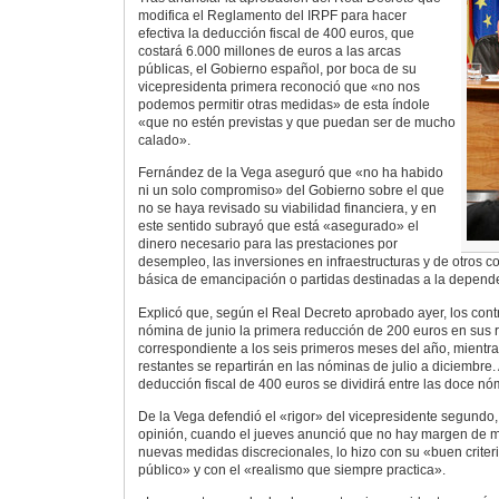
modifica el Reglamento del IRPF para hacer
efectiva la deducción fiscal de 400 euros, que
costará 6.000 millones de euros a las arcas
públicas, el Gobierno español, por boca de su
vicepresidenta primera reconoció que «no nos
podemos permitir otras medidas» de esta índole
«que no estén previstas y que puedan ser de mucho
calado».
Fernández de la Vega aseguró que «no ha habido
ni un solo compromiso» del Gobierno sobre el que
no se haya revisado su viabilidad financiera, y en
este sentido subrayó que está «asegurado» el
dinero necesario para las prestaciones por
desempleo, las inversiones en infraestructuras y de otros 
básica de emancipación o partidas destinadas a la depend
Explicó que, según el Real Decreto aprobado ayer, los cont
nómina de junio la primera reducción de 200 euros en sus 
correspondiente a los seis primeros meses del año, mientr
restantes se repartirán en las nóminas de julio a diciembre. 
deducción fiscal de 400 euros se dividirá entre las doce n
De la Vega defendió el «rigor» del vicepresidente segundo,
opinión, cuando el jueves anunció que no hay margen de 
nuevas medidas discrecionales, lo hizo con su «buen criteri
público» y con el «realismo que siempre practica».