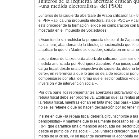
Junteros de la izquierda abertzale critican
«una medida electoralista» del PSOE
Junteros de la izquierda abertzale de Araba criticaron la «
el PNV «aplica una propuesta electoralista del PSOE» y cal
este proceder de la formación jelkide en comparación con 
mostrada en el Impuesto de Sociedades.
«Asumiendo sin rechistar la propuesta electoral de Zapater
caída libre, abandonando la ideología nacionalista que le p
a aplicar lo que en Madrid se decide», señalaron en una no
Los junteros de la izquierda abertzale criticaron, asimismo,
medida anunciada por Rodríguez Zapatero. A su juicio, cual
carga fiscal, desde una perspectiva de izquierda, debería 
cero», en referencia a que lo que se deja de recaudar por 
compensarse por otra, de forma que el sector público «no 
inversión y de intervención social».
Por otra parte, los representantes abertzales subrayaron q
rebaja fiscal debe ser progresiva. Explican que las rentas 
la rebaja fiscal, mientras echan en falta medidas para «aqu
no se les retiene o que no hacen declaración por no tener i
Insiste en que «la rebaja fiscal debería circunscribirse a las
pensionistas» y mantiene que lo realmente necesario es «
IRPF que garantice una dimensión adecuada del sector públ
desde el punto de vista social». Los junteros criticaron que 
medio de la crisis, «y en lugar de incentivar la economía des