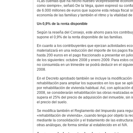
«Las cuentas que ha hecho nuestro vicepresidente económi
como siempre», señaló De la Vega, quien expresó su confi
de 6.000 millones de euros que supone esta rebaja fiscal si
economía de las familias y también el ritmo y la vitalidad 
Un 0,9% de la renta disponible
Según la reseña del Consejo, este ahorro para los contrib
supone el 0,9% de la renta disponible de las familias.
En cuanto a los contribuyentes que ejerzan actividades ec
materializará en una reducción del importe de los pagos fr
hasta 200 euros en el pago fraccionado a presentar en juli
de los siguientes: octubre 2008 y enero 2009. Para estos co
no consumida en un trimestre se podrá deducir en el siguie
2008.
En el Decreto aprobado también se incluye la modificación
rehabilitación para ampliar los supuestos en los que se apl
por rehabilitación de vivienda habitual. Así, con aplicación
2008, se considerarán rehabilitación las obras realizadas en
supera el 25% del precio de adquisición del inmueble, sin i
el precio del suelo.
Se modifica también el Reglamento del Impuesto para regul
«rehabilitación de vivienda», cuando tenga por objeto la r
mediante la consolidación y el tratamiento de las estructura
otras análogas, de forma similar al establecido en el IVA.