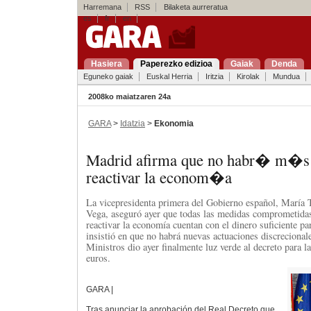
Harremana
RSS
Bilaketa aurreratua
es
fr
en
Hasiera
Paperezko edizioa
Gaiak
Denda
Eguneko gaiak
Euskal Herria
Iritzia
Kirolak
Mundua
2008ko maiatzaren 24a
GARA
>
Idatzia
>
Ekonomia
Madrid afirma que no habr� m�s 
reactivar la econom�a
La vicepresidenta primera del Gobierno español, María 
Vega, aseguró ayer que todas las medidas comprometidas
reactivar la economía cuentan con el dinero suficiente p
insistió en que no habrá nuevas actuaciones discrecional
Ministros dio ayer finalmente luz verde al decreto para l
euros.
GARA |
Tras anunciar la aprobación del Real Decreto que