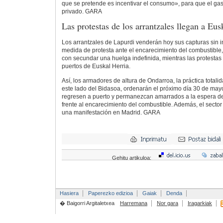
que se pretende es incentivar el consumo», para que el gast
privado.
GARA
Las protestas de los arrantzales llegan a Eus
Los arrantzales de Lapurdi venderán hoy sus capturas sin 
medida de protesta ante el encarecimiento del combustibl
con secundar una huelga indefinida, mientras las protestas
puertos de Euskal Herria.
Así, los armadores de altura de Ondarroa, la práctica total
este lado del Bidasoa, ordenarán el próximo día 30 de may
regresen a puerto y permanezcan amarrados a la espera d
frente al encarecimiento del combustible. Además, el sector
una manifestación en Madrid.
GARA
Gehitu artikuloa:
Hasiera
Paperezko edizioa
Gaiak
Denda
� Baigorri Argitaletxea
Harremana
Nor gara
Iragarkiak