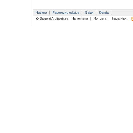
Hasiera
Paperezko edizioa
Gaiak
Denda
� Baigorri Argitaletxea
Harremana
Nor gara
Iragarkiak