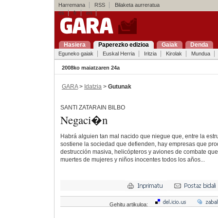
Harremana
RSS
Bilaketa aurreratua
es
fr
en
Hasiera
Paperezko edizioa
Gaiak
Denda
Eguneko gaiak
Euskal Herria
Iritzia
Kirolak
Mundua
2008ko maiatzaren 24a
GARA
>
Idatzia
>
Gutunak
SANTI ZATARAIN BILBO
Negaci�n
Habrá alguien tan mal nacido que niegue que, entre la estr
sostiene la sociedad que defienden, hay empresas que pr
destrucción masiva, helicópteros y aviones de combate qu
muertes de mujeres y niños inocentes todos los años...
Gehitu artikuloa: