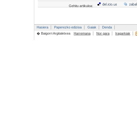
Gehitu artikuloa:
Hasiera
Paperezko edizioa
Gaiak
Denda
� Baigorri Argitaletxea
Harremana
Nor gara
Iragarkiak