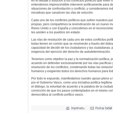
en el debate y solución a los conflictos políticos que viven 
entendemos imprescindible intervenir políticamente para d
situaciones de confrontación y conflicto; y consideramos i
iniciativas que canalicen las vías de solución.
Cada uno de los conflictos políticos que sufren nuestros pa
propias, pero compartimos la reivindicación de un nuevo ma
Reino Unido o con España y coincidimos en el reconocimie
les asisten a los pueblos sin estado.
Las vías de resolución de cada uno de estos conflictos polít
todas tienen en común que se resolverán a través del diálog
capacidad de decidir de los ciudadanos y las ciudadanas; p
exigencia del ejercicio del derecho de autodeterminación.
Tenemos como objetivo la paz y la normalización política; 
acuerdo en defender exclusivamente por las vías pacíficas 
resolución de los conflictos, condenando todas las violaci
humanos y exigiendo todos los derechos humanos para tod
Por todo lo expuesto, manifestamos nuestro apoyo pleno a l
por el Gobierno Vasco, como una iniciativa política legítim
el diálogo, la voluntad de acuerdo y la palabra de la ciuda
convicción de que los pasos contemplados en el mismo cons
democrática al conflicto político vasco.