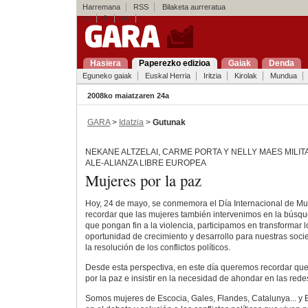
Harremana
RSS
Bilaketa aurreratua
es
fr
en
Hasiera
Paperezko edizioa
Gaiak
Denda
Eguneko gaiak
Euskal Herria
Iritzia
Kirolak
Mundua
2008ko maiatzaren 24a
GARA
>
Idatzia
>
Gutunak
NEKANE ALTZELAI, CARME PORTA Y NELLY MAES MILIT
ALE-ALIANZA LIBRE EUROPEA
Mujeres por la paz
Hoy, 24 de mayo, se conmemora el Día Internacional de Muj
recordar que las mujeres también intervenimos en la búsqu
que pongan fin a la violencia, participamos en transformar l
oportunidad de crecimiento y desarrollo para nuestras soc
la resolución de los conflictos políticos.
Desde esta perspectiva, en este día queremos recordar que 
por la paz e insistir en la necesidad de ahondar en las red
Somos mujeres de Escocia, Gales, Flandes, Catalunya... y 