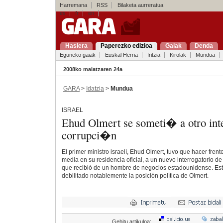
Harremana
RSS
Bilaketa aurreratua
es
fr
en
Hasiera
Paperezko edizioa
Gaiak
Denda
Eguneko gaiak
Euskal Herria
Iritzia
Kirolak
Mundua
2008ko maiatzaren 24a
GARA
>
Idatzia
>
Mundua
ISRAEL
Ehud Olmert se someti� a otro inte
corrupci�n
El primer ministro israelí, Ehud Olmert, tuvo que hacer frent
media en su residencia oficial, a un nuevo interrogatorio de
que recibió de un hombre de negocios estadounidense. Es
debilitado notablemente la posición política de Olmert.
Gehitu artikuloa: