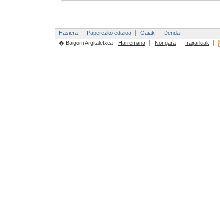
Hasiera
Paperezko edizioa
Gaiak
Denda
� Baigorri Argitaletxea
Harremana
Nor gara
Iragarkiak