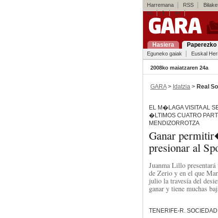
Harremana
RSS
Bilaket
es
fr
en
Hasiera
Paperezko 
Eguneko gaiak
Euskal Her
2008ko maiatzaren 24a
GARA
>
Idatzia
>
Real S
EL M�LAGA VISITA AL 
�LTIMOS CUATRO PART
MENDIZORROTZA
Ganar permitir
presionar al Sp
Juanma Lillo presentará 
de Zerio y en el que Mar
julio la travesía del desi
ganar y tiene muchas baj
TENERIFE-R. SOCIEDAD