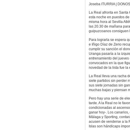
Joseba ITURRIA | DONOS
La Real afronta en Santa C
esta noche en puestos de 
misma hora al Sevilla Atlé
las 20.30 de mañana para 
guipuzcoanos consiguen h
Para lograrla se espera q
e Iñigo Díaz de Zerio recup
cumplir su sanción el don
Uranga pasaría a la izqui
entrenamiento del jueves 
convocados en la que figu
novedad de la lista fue la
La Real lleva una racha de
siete partidos sin perder
sus siete jornadas sin ga
muchas bajas y piensan m
Pero hay una serie de ele
tarde. A la Real no le fav
condicionadas al ascenso
ganar hoy-. Los canarios
Málaga y Sporting, contar
acusen de venderse a la R
Islas son hándicaps impor