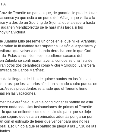
TIA
ruz de Tenerife un partido que, de ganarlo, le puede situar
ascenso ya que está a un punto del Málaga que visita a la
tico y a dos de un Sporting de Gijón al que la espera hasta
jugar en Mendizorrotza se le hará más larga si los
oy una victoria.
ue Juanma Lillo presente un once en el que Mikel Aranburu
erarían la titularidad tras superar su lesión el azpeitiarra y
ostiarra, que volvería en banda derecha, con lo que Gari
erda. Estas conclusiones que pudieron sacarse del
en Zubieta se confirmaron ayer al conocerse una lista de
ran otros dos delanteros como Víctor y Skoubo. La tercera
 entrada de Carlos Martínez.
sde la llegada de Lillo de quince puntos en los últimos
 mientras que los canarios sólo han sumado cuatro puntos en
nar. A esos precedentes se añade que el Tenerife tiene
ás en las vacaciones.
mentos extraños que van a condicionar el partido de esta
orecen nada todas las insinuaciones de primas al Tenerife
 -lo que se entiende como un estímulo para que se deje
, que seguro que estarán primados además por ganar por
án con el estímulo de tener que vencer para que no les
eal. Eso unido a que el partido se juega a las 17.30 de las
tantes.