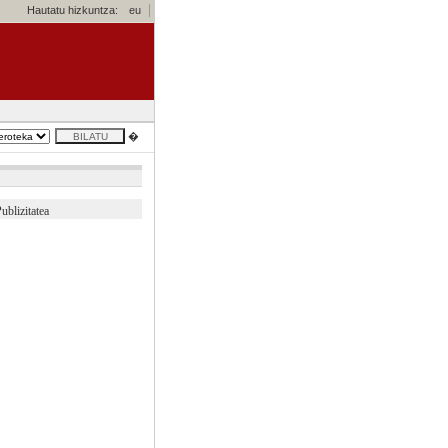
Hautatu hizkuntza:
eu
�
ublizitatea