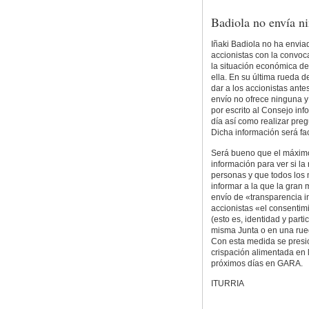
Badiola no envía n
Iñaki Badiola no ha envia
accionistas con la convoc
la situación económica de
ella. En su última rueda 
dar a los accionistas ante
envío no ofrece ninguna y
por escrito al Consejo in
día así como realizar preg
Dicha información será fac
Será bueno que el máximo
información para ver si l
personas y que todos los
informar a la que la gran
envío de «transparencia in
accionistas «el consentim
(esto es, identidad y parti
misma Junta o en una rued
Con esta medida se presi
crispación alimentada en 
próximos días en GARA.
ITURRIA