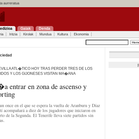
a aurreratua
edizioa
Gaiak
Denda
ria
Iritzia
Kirolak
Mundua
Kultura
Ekonomia
ociedad
P
SEVILLA ATL�TICO HOY TRAS PERDER TRES DE LOS
IDOS Y LOS GIJONESES VISITAN MA�ANA
�a entrar en zona de ascenso y
orting
un once en el que se espera la vuelta de Aranburu y Díaz
tí acompañará a diez de los jugadores que iniciaron en
erto de la Segunda. El Tenerife lleva siete partidos sin
as.