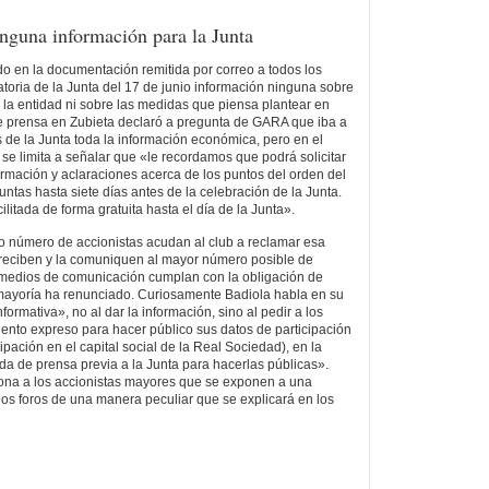
inguna información para la Junta
do en la documentación remitida por correo a todos los
atoria de la Junta del 17 de junio información ninguna sobre
 la entidad ni sobre las medidas que piensa plantear en
de prensa en Zubieta declaró a pregunta de GARA que iba a
s de la Junta toda la información económica, pero en el
 se limita a señalar que «le recordamos que podrá solicitar
formación y aclaraciones acerca de los puntos del orden del
untas hasta siete días antes de la celebración de la Junta.
ilitada de forma gratuita hasta el día de la Junta».
 número de accionistas acudan al club a reclamar esa
a reciben y la comuniquen al mayor número posible de
 medios de comunicación cumplan con la obligación de
 mayoría ha renunciado. Curiosamente Badiola habla en su
formativa», no al dar la información, sino al pedir a los
iento expreso para hacer público sus datos de participación
cipación en el capital social de la Real Sociedad), en la
a de prensa previa a la Junta para hacerlas públicas».
ona a los accionistas mayores que se exponen a una
los foros de una manera peculiar que se explicará en los