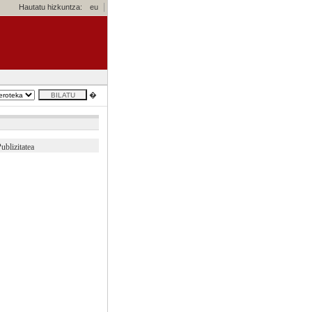
Hautatu hizkuntza:
eu
�
ublizitatea