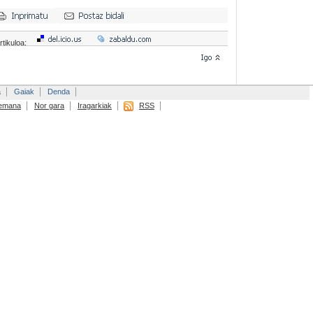
rtikuloa:
a
Gaiak
Denda
emana
Nor gara
Iragarkiak
RSS