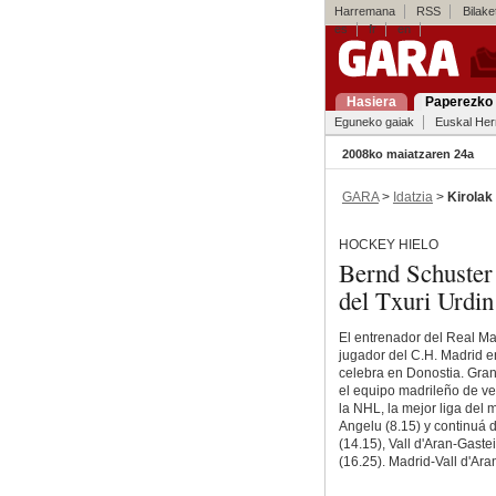
Harremana
RSS
Bilaket
es
fr
en
Hasiera
Paperezko 
Eguneko gaiak
Euskal Her
2008ko maiatzaren 24a
GARA
>
Idatzia
>
Kirolak
HOCKEY HIELO
Bernd Schuster 
del Txuri Urdin
El entrenador del Real Ma
jugador del C.H. Madrid en
celebra en Donostia. Gran
el equipo madrileño de ve
la NHL, la mejor liga del
Angelu (8.15) y continuá d
(14.15), Vall d'Aran-Gaste
(16.25). Madrid-Vall d'Ara