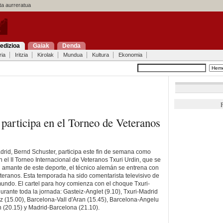
a aurreratua
edizioa
Gaiak
Denda
ria
Iritzia
Kirolak
Mundua
Kultura
Ekonomia
P
participa en el Torneo de Veteranos
drid, Bernd Schuster, participa este fin de semana como
 el II Torneo Internacional de Veteranos Txuri Urdin, que se
 amante de este deporte, el técnico alemán se entrena con
teranos. Esta temporada ha sido comentarista televisivo de
 mundo. El cartel para hoy comienza con el choque Txuri-
urante toda la jornada: Gasteiz-Anglet (9.10), Txuri-Madrid
iz (15.00), Barcelona-Vall d'Aran (15.45), Barcelona-Angelu
n (20.15) y Madrid-Barcelona (21.10).