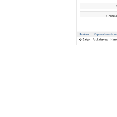
Gehitu a
Hasiera
Paperezko edizio
� Baigorri Argitaletxea
Harr