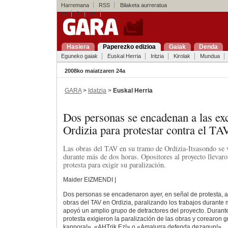
Harremana
RSS
Bilaketa aurreratua
es
fr
en
Hasiera
Paperezko edizioa
Gaiak
Denda
Eguneko gaiak
Euskal Herria
Iritzia
Kirolak
Mundua
2008ko maiatzaren 24a
GARA
>
Idatzia
>
Euskal Herria
Dos personas se encadenan a las ex
Ordizia para protestar contra el TA
Las obras del TAV en su tramo de Ordizia-Itsasondo se 
durante más de dos horas. Opositores al proyecto llevaro
protesta para exigir su paralización.
Maider EIZMENDI |
Dos personas se encadenaron ayer, en señal de protesta, a
obras del TAV en Ordizia, paralizando los trabajos durante
apoyó un amplio grupo de detractores del proyecto. Durante
protesta exigieron la paralización de las obras y corearon 
kanpora!», «AHTrik Ez!» o «Amalurra defenda dezagun!».