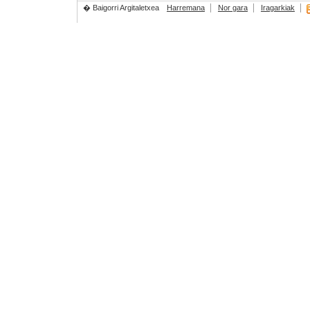
� Baigorri Argitaletxea
Harremana
Nor gara
Iragarkiak