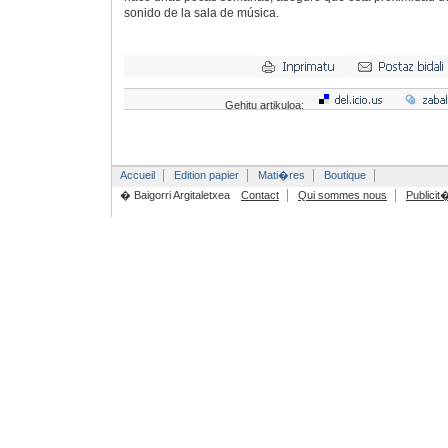
sonido de la sala de música.
Gehitu artikuloa:
Accueil
Edition papier
Mati�res
Boutique
� Baigorri Argitaletxea
Contact
Qui sommes nous
Publicit