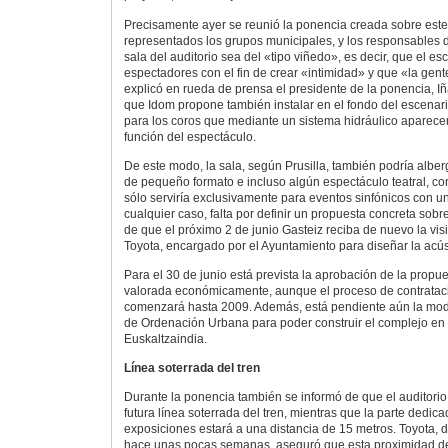
Precisamente ayer se reunió la ponencia creada sobre este 
representados los grupos municipales, y los responsables 
sala del auditorio sea del «tipo viñedo», es decir, que el e
espectadores con el fin de crear «intimidad» y que «la gente
explicó en rueda de prensa el presidente de la ponencia, Iña
que Idom propone también instalar en el fondo del escena
para los coros que mediante un sistema hidráulico aparece
función del espectáculo.
De este modo, la sala, según Prusilla, también podría albe
de pequeño formato e incluso algún espectáculo teatral, con
sólo serviría exclusivamente para eventos sinfónicos con u
cualquier caso, falta por definir un propuesta concreta sobre
de que el próximo 2 de junio Gasteiz reciba de nuevo la vis
Toyota, encargado por el Ayuntamiento para diseñar la acúst
Para el 30 de junio está prevista la aprobación de la propue
valorada económicamente, aunque el proceso de contrataci
comenzará hasta 2009. Además, está pendiente aún la modi
de Ordenación Urbana para poder construir el complejo en 
Euskaltzaindia.
Línea soterrada del tren
Durante la ponencia también se informó de que el auditorio
futura línea soterrada del tren, mientras que la parte dedic
exposiciones estará a una distancia de 15 metros. Toyota, d
hace unas pocas semanas, aseguró que esta proximidad del 