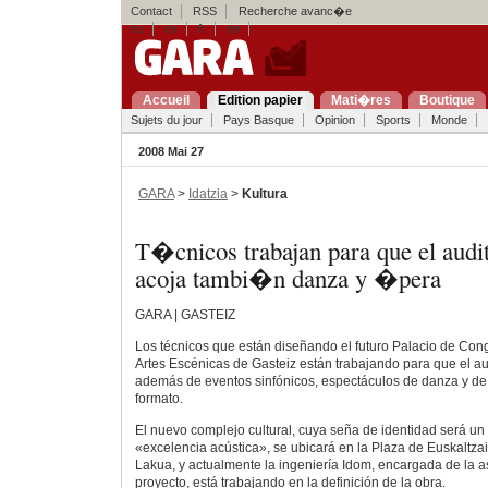
Contact
RSS
Recherche avanc�e
eu
es
fr
en
Accueil
Edition papier
Mati�res
Boutique
Sujets du jour
Pays Basque
Opinion
Sports
Monde
2008 Mai 27
GARA
>
Idatzia
>
Kultura
T�cnicos trabajan para que el audit
acoja tambi�n danza y �pera
GARA | GASTEIZ
Los técnicos que están diseñando el futuro Palacio de Con
Artes Escénicas de Gasteiz están trabajando para que el au
además de eventos sinfónicos, espectáculos de danza y d
formato.
El nuevo complejo cultural, cuya seña de identidad será un
«excelencia acústica», se ubicará en la Plaza de Euskaltzai
Lakua, y actualmente la ingeniería Idom, encargada de la a
proyecto, está trabajando en la definición de la obra.