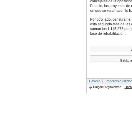
concejales de la oposició
Palacio, los proyectos de r
en que se va a hacer, lo h
Por otro lado, censuran 
esta segunda fase de las 
suman los 1.115.276 euros
fase de rehabilitación.
Gehitu a
Hasiera
Paperezko edizio
� Baigorri Argitaletxea
Harr