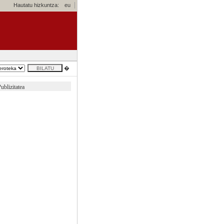
Hautatu hizkuntza:
eu
�
ublizitatea