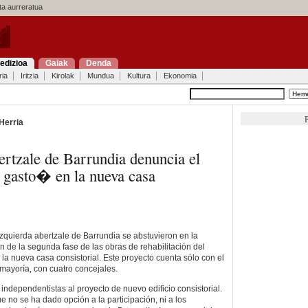
a aurreratua
edizioa
Gaiak
Denda
ria
Iritzia
Kirolak
Mundua
Kultura
Ekonomia
P
Herria
ertzale de Barrundia denuncia el
gasto� en la nueva casa
izquierda abertzale de Barrundia se abstuvieron en la
n de la segunda fase de las obras de rehabilitación del
 la nueva casa consistorial. Este proyecto cuenta sólo con el
mayoría, con cuatro concejales.
s independentistas al proyecto de nuevo edificio consistorial.
 no se ha dado opción a la participación, ni a los