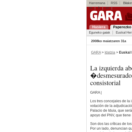
Harremana
RSS
Bilaket
es
fr
en
Hasiera
Paperezko 
Eguneko gaiak
Euskal Her
2008ko maiatzaren 31a
GARA
>
Idatzia
>
Euskal 
La izquierda ab
�desmesurado 
consistorial
GARA |
Los tres concejales de la 
votación de la adjudicació
Palacio de Iduia, que será
apoyo del PNV, que tiene 
Son dos las críticas de lo
Por un lado, denuncian que