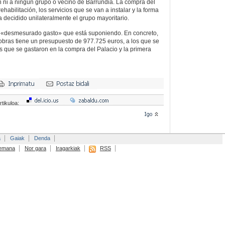
n ni a ningún grupo o vecino de Barrundia. La compra del
ehabilitación, los servicios que se van a instalar y la forma
a decidido unilateralmente el grupo mayoritario.
el «desmesurado gasto» que está suponiendo. En concreto,
obras tiene un presupuesto de 977.725 euros, a los que se
 que se gastaron en la compra del Palacio y la primera
rtikuloa:
a
Gaiak
Denda
emana
Nor gara
Iragarkiak
RSS