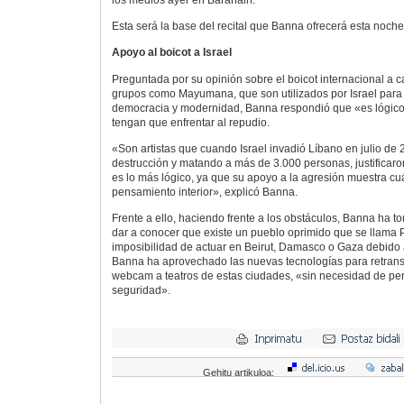
los medios ayer en Barañain.
Esta será la base del recital que Banna ofrecerá esta noch
Apoyo al boicot a Israel
Preguntada por su opinión sobre el boicot internacional a
grupos como Mayumana, que son utilizados por Israel para
democracia y modernidad, Banna respondió que «es lógico»
tengan que enfrentar al repudio.
«Son artistas que cuando Israel invadió Líbano en julio de
destrucción y matando a más de 3.000 personas, justificaro
es lo más lógico, ya que su apoyo a la agresión muestra cu
pensamiento interior», explicó Banna.
Frente a ello, haciendo frente a los obstáculos, Banna ha
dar a conocer que existe un pueblo oprimido que se llama Pa
imposibilidad de actuar en Beirut, Damasco o Gaza debido a 
Banna ha aprovechado las nuevas tecnologías para retransmi
webcam a teatros de estas ciudades, «sin necesidad de per
seguridad».
Gehitu artikuloa: