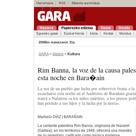
Harremana
RSS
Bilaketa aurreratua
es
fr
en
Hasiera
Paperezko edizioa
Gaiak
Denda
Eguneko gaiak
Euskal Herria
Iritzia
Kirolak
Mundua
2008ko maiatzaren 31a
GARA
>
Idatzia
>
Kultura
Rim Banna, la voz de la causa pale
esta noche en Bara�ain
La voz de un pueblo que lucha por sobrevivir frente a la 
escucharse esta noche en el Auditorio de Barañain grac
traerá a Nafarroa «a los niños mártires, a los presos polí
han perdido a sus hijos y la lucha por la tierra».
Martxelo DÍAZ | BARAÑAIN
La cantante palestina Rim Banna, originaria de Nazaret
(Galilea), en los territorios de 1948, ofrecerá una muestra
de su repertorio, calificado como música moderna