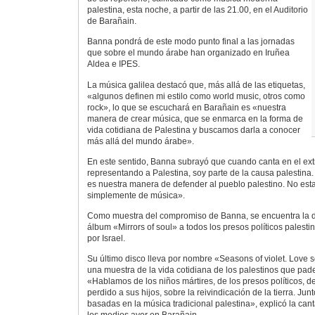
palestina, esta noche, a partir de las 21.00, en el Auditorio
de Barañain.
Banna pondrá de este modo punto final a las jornadas
que sobre el mundo árabe han organizado en Iruñea
Aldea e IPES.
La música galilea destacó que, más allá de las etiquetas,
«algunos definen mi estilo como world music, otros como
rock», lo que se escuchará en Barañain es «nuestra
manera de crear música, que se enmarca en la forma de
vida cotidiana de Palestina y buscamos darla a conocer
más allá del mundo árabe».
En este sentido, Banna subrayó que cuando canta en el ext
representando a Palestina, soy parte de la causa palestina. 
es nuestra manera de defender al pueblo palestino. No es
simplemente de música».
Como muestra del compromiso de Banna, se encuentra la d
álbum «Mirrors of soul» a todos los presos políticos palest
por Israel.
Su último disco lleva por nombre «Seasons of violet. Love s
una muestra de la vida cotidiana de los palestinos que pad
«Hablamos de los niños mártires, de los presos políticos, 
perdido a sus hijos, sobre la reivindicación de la tierra. Jun
basadas en la música tradicional palestina», explicó la ca