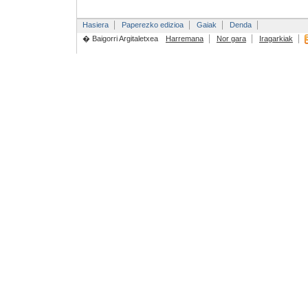
Hasiera
Paperezko edizioa
Gaiak
Denda
� Baigorri Argitaletxea
Harremana
Nor gara
Iragarkiak