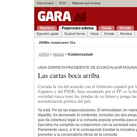
Harremana
RSS
Bilaketa aurreratua
es
fr
en
Hasiera
Paperezko edizioa
Gaiak
Denda
Eguneko gaiak
Euskal Herria
Iritzia
Kirolak
Mundua
2008ko maiatzaren 31a
GARA
>
Idatzia
>
Kolaborazioak
UNAI ZIARRETA PRESIDENTE DE EUSKO ALKARTASUNA
Las cartas boca arriba
Cerrada la vía del acuerdo con el Gobierno español por l
Zapatero y del PSOE, bien secundado por el PP, es la ho
sociedad vasca tome las riendas de su futuro y ponga las
normalización política del país
Ya está. Fin de las especulaciones. El lehendakari, en rep
tripartito, ha desvelado el contenido, incluidas las dos preg
que da cobertura legal a la consulta popular prevista para e
Ejecutivo ha cumplido su compromiso con la sociedad vasca
Parlamento vasco, a él le corresponde tramitar la iniciativa 
proceder a la convocatoria oficial de la consulta.