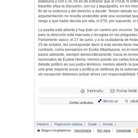
Batasuna y con ETA, no es de extrañar que al PSOE le entr
tripartito sitúa la discusión, con luz y taquígrafos, en los m
fin de la violencia y del derecho a decidir. Temen debatir e
argumentación no resulta sostenible ante una sociedad qu
niega a que nadie decida por ella, ni ETA, por supuesto, ni
La puerta está abierta y hay todo un camino por recorrer. 
pero la dirección está marcada y recogida en las preguntas 
Parlamento vasco, el 27 de junio, y a la ciudadanía de Arab
25 de octubre, les corresponde decir si esta senda tiene mar
contrario, como pensamos en Eusko Alkartasuna, es el mo
pasos adelante, siempre democráticamente, hacia el recon
nacionales de Euskal Herria. Hemos puesto las cartas boca
debate político en sus justos términos. Hemos abierto la pue
una gran mayoría social y política en defensa de la soberan
sin excepción debemos actuar ahora con responsabilidad. N
Gehitu artikuloa:
Hasiera
Paperezko edizioa
Gaiak
Denda
� Baigorri Argitaletxea
Harremana
Nor gara
Iragarkiak