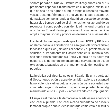
sonoro portazo al Nuevo Estatuto Político y ahora con el n
presidente español. Su alternativa es el bloqueo infinito, el
que no sea de su agrado aunque tenga el respaldo mayorita
vasca. Desengañémonos de una vez por todas. Los abertz
demasiado tiempo mirando a Madrid en busca de solucione
habrá sido tiempo perdido si al menos hemos aprendido qu
reconocerá como pueblo con identidad nacional propia si 
articular en Euskal Herria, por vías exclusivamente pacífic
amplia mayoría social y política en defensa de nuestros de
Frente al bloque negacionista que forman PSOE y PP, la co
adelante hacia la articulación de esa gran ola soberanista
todos los diques. Así, situados el debate y el problema de f
solución, el Parlamento de Gasteiz tiene en su mano la posi
sociedad vasca protagonista única y directa de su futuro y d
octubre, a la demanda inmensamente mayoritaria de acuerdo
exclusiones, basados en el primer principio democrático, en
popular.
La iniciativa del tripartito no es un trágala. Es una puerta a
diálogo, negociación y acuerdo también abierto y sustenta
la no violencia y el respeto a la decisión de la sociedad va
comparten alguno de estos dos principios pueden tener al
manifestado el PSOE y el PP amenazando con impugnacion
El suyo es el miedo a la democracia. Nada es más democrát
escuchar al pueblo. Escuchar a cada ciudadano no divide; a
temor al propio debate. Acostumbrado como está a discutir