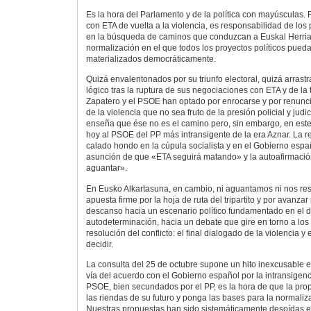
Es la hora del Parlamento y de la política con mayúsculas. 
con ETA de vuelta a la violencia, es responsabilidad de los p
en la búsqueda de caminos que conduzcan a Euskal Herria
normalización en el que todos los proyectos políticos pued
materializados democráticamente.
Quizá envalentonados por su triunfo electoral, quizá arrast
lógico tras la ruptura de sus negociaciones con ETA y de la t
Zapatero y el PSOE han optado por enrocarse y por renunciar
de la violencia que no sea fruto de la presión policial y judi
enseña que ése no es el camino pero, sin embargo, en este
hoy al PSOE del PP más intransigente de la era Aznar. La 
calado hondo en la cúpula socialista y en el Gobierno españ
asunción de que «ETA seguirá matando» y la autoafirmació
aguantar».
En Eusko Alkartasuna, en cambio, ni aguantamos ni nos re
apuesta firme por la hoja de ruta del tripartito y por avanza
descanso hacia un escenario político fundamentado en el 
autodeterminación, hacia un debate que gire en torno a los
resolución del conflicto: el final dialogado de la violencia y 
decidir.
La consulta del 25 de octubre supone un hito inexcusable 
vía del acuerdo con el Gobierno español por la intransigenc
PSOE, bien secundados por el PP, es la hora de que la pro
las riendas de su futuro y ponga las bases para la normaliza
Nuestras propuestas han sido sistemáticamente desoídas 