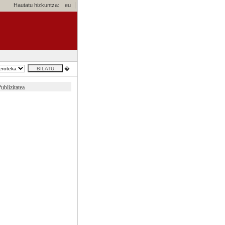
Hautatu hizkuntza:
eu
�
ublizitatea