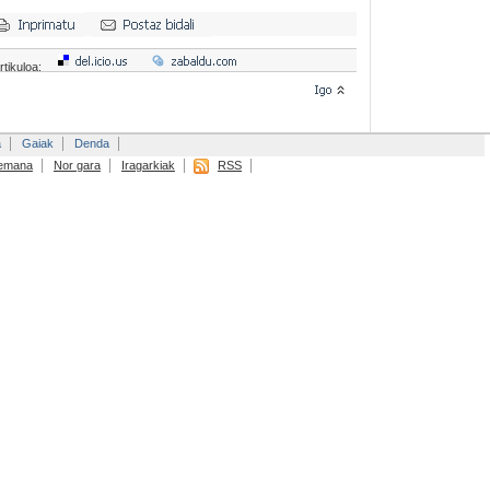
rtikuloa:
a
Gaiak
Denda
emana
Nor gara
Iragarkiak
RSS