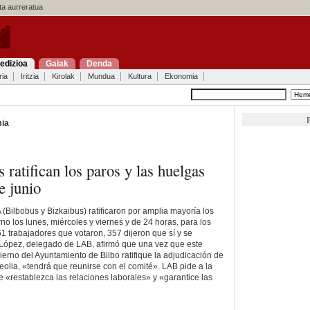
a aurreratua
edizioa
Gaiak
Denda
ria
Iritzia
Kirolak
Mundua
Kultura
Ekonomia
P
ia
 ratifican los paros y las huelgas
e junio
(Bilbobus y Bizkaibus) ratificaron por amplia mayoría los
no los lunes, miércoles y viernes y de 24 horas, para los
61 trabajadores que votaron, 357 dijeron que sí y se
 López, delegado de LAB, afirmó que una vez que este
ierno del Ayuntamiento de Bilbo ratifique la adjudicación de
eolia, «tendrá que reunirse con el comité». LAB pide a la
e «restablezca las relaciones laborales» y «garantice las