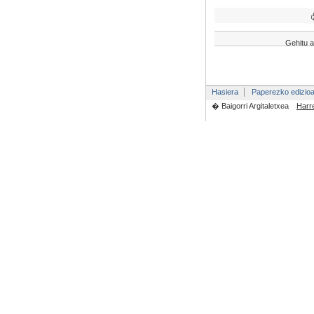
Gehitu a
Hasiera
Paperezko edizio
� Baigorri Argitaletxea
Harr