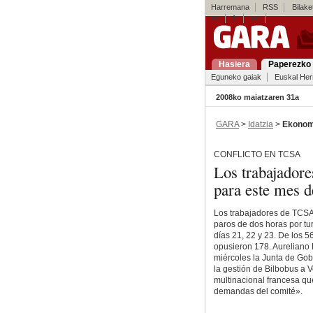
Harremana
RSS
Bilaket
es
fr
en
Hasiera
Paperezko 
Eguneko gaiak
Euskal Her
2008ko maiatzaren 31a
GARA
>
Idatzia
>
Ekonom
CONFLICTO EN TCSA
Los trabajadores
para este mes d
Los trabajadores de TCSA 
paros de dos horas por tur
días 21, 22 y 23. De los 5
opusieron 178. Aureliano
miércoles la Junta de Gob
la gestión de Bilbobus a V
multinacional francesa qu
demandas del comité».