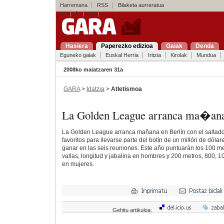
Harremana
RSS
Bilaketa aurreratua
es
fr
en
Hasiera
Paperezko edizioa
Gaiak
Denda
Eguneko gaiak
Euskal Herria
Iritzia
Kirolak
Mundua
2008ko maiatzaren 31a
GARA
>
Idatzia
>
Atletismoa
La Golden League arranca ma�an
La Golden League arranca mañana en Berlín con el saltador
favoritos para llevarse parte del botín de un millón de dólar
ganar en las seis reuniones. Este año puntuarán los 100 me
vallas, longitud y jabalina en hombres y 200 metros, 800, 10
en mujeres.
Gehitu artikuloa: