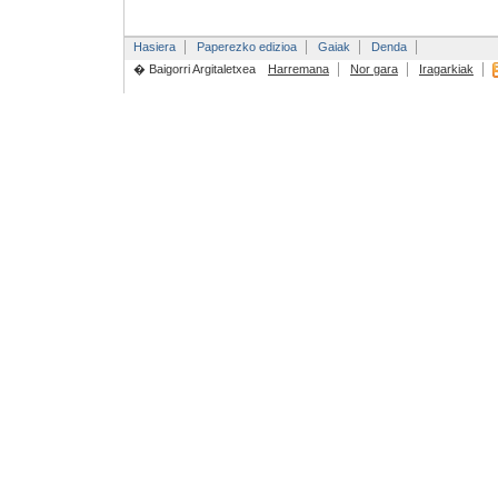
Hasiera
Paperezko edizioa
Gaiak
Denda
� Baigorri Argitaletxea
Harremana
Nor gara
Iragarkiak