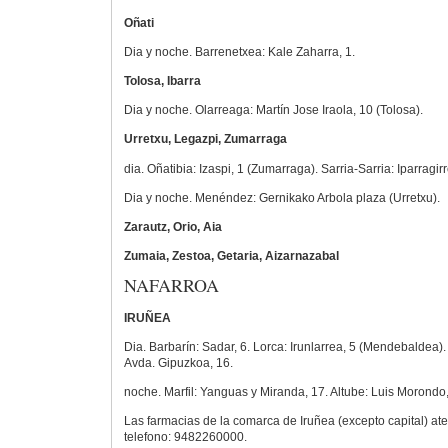
Oñati
Dia y noche. Barrenetxea: Kale Zaharra, 1.
Tolosa, Ibarra
Dia y noche. Olarreaga: Martín Jose Iraola, 10 (Tolosa).
Urretxu, Legazpi, Zumarraga
dia. Oñatibia: Izaspi, 1 (Zumarraga). Sarria-Sarria: Iparragir
Dia y noche. Menéndez: Gernikako Arbola plaza (Urretxu).
Zarautz, Orio, Aia
Zumaia, Zestoa, Getaria, Aizarnazabal
NAFARROA
IRUÑEA
Dia. Barbarín: Sadar, 6. Lorca: Irunlarrea, 5 (Mendebaldea). 
Avda. Gipuzkoa, 16.
noche. Marfil: Yanguas y Miranda, 17. Altube: Luis Morondo
Las farmacias de la comarca de Iruñea (excepto capital) a
telefono: 9482260000.