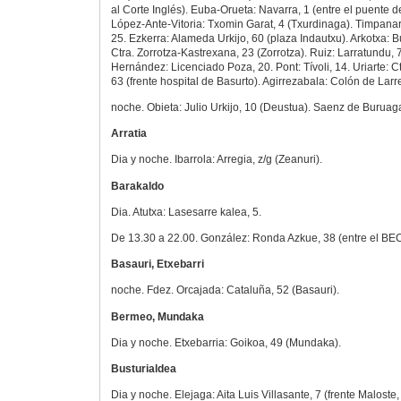
al Corte Inglés). Euba-Orueta: Navarra, 1 (entre el puente de
López-Ante-Vitoria: Txomin Garat, 4 (Txurdinaga). Timpanaro
25. Ezkerra: Alameda Urkijo, 60 (plaza Indautxu). Arkotxa: B
Ctra. Zorrotza-Kastrexana, 23 (Zorrotza). Ruiz: Larratundu, 
Hernández: Licenciado Poza, 20. Pont: Tívoli, 14. Uriarte: C
63 (frente hospital de Basurto). Agirrezabala: Colón de Larre
noche. Obieta: Julio Urkijo, 10 (Deustua). Saenz de Buruag
Arratia
Dia y noche. Ibarrola: Arregia, z/g (Zeanuri).
Barakaldo
Dia. Atutxa: Lasesarre kalea, 5.
De 13.30 a 22.00. González: Ronda Azkue, 38 (entre el BEC
Basauri, Etxebarri
noche. Fdez. Orcajada: Cataluña, 52 (Basauri).
Bermeo, Mundaka
Dia y noche. Etxebarria: Goikoa, 49 (Mundaka).
Busturialdea
Dia y noche. Elejaga: Aita Luis Villasante, 7 (frente Maloste,