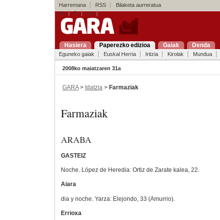
Harremana
RSS
Bilaketa aurreratua
es
fr
en
Hasiera
Paperezko edizioa
Gaiak
Denda
Eguneko gaiak
Euskal Herria
Iritzia
Kirolak
Mundua
2008ko maiatzaren 31a
GARA
>
Idatzia
>
Farmaziak
Farmaziak
ARABA
GASTEIZ
Noche. López de Heredia: Ortiz de Zarate kalea, 22.
Aiara
dia y noche. Yarza: Elejondo, 33 (Amurrio).
Errioxa