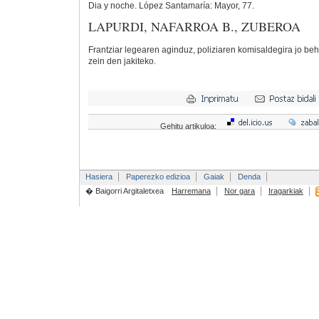
Dia y noche. López Santamaría: Mayor, 77.
LAPURDI, NAFARROA B., ZUBEROA
Frantziar legearen aginduz, poliziaren komisaldegira jo be
zein den jakiteko.
Gehitu artikuloa:
Hasiera
Paperezko edizioa
Gaiak
Denda
� Baigorri Argitaletxea
Harremana
Nor gara
Iragarkiak