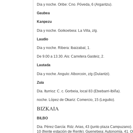
Dia y noche. Oribe: Cno. Póveda, 6 (Argantzu).
Gaubea
Kanpezu
Dia y noche. Goikoetxea: La Villa, z/g.
Laudio
Dia y noche. Ribera: Ibaizabal, 1.
De 9.00 a 13.30. Ais: Carretera Gasteiz, 2.
Lautada
Dia y noche. Angulo: Alborcoin, z/g (Dulantzi).
Zuia
Dia. Iturrioz: C. c. Gorbeia, local 83 (Etxebarri-Ibiña).
noche. López de Okariz: Comercio, 15 (Legutio).
BIZKAIA
BILBO
Dia. Pérez García: Rdz. Arias, 43 (junto plaza Campuzano)
10 (frente estación de Renfe). Guenetxea: Autonomía, 41. Ola