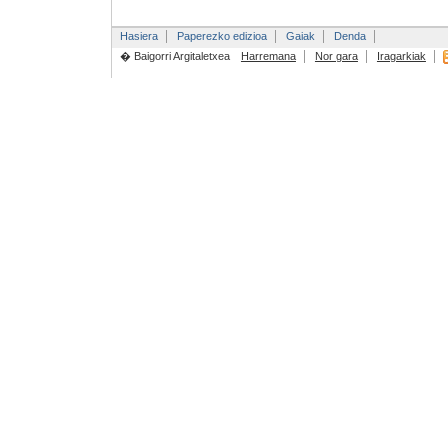
Hasiera
Paperezko edizioa
Gaiak
Denda
� Baigorri Argitaletxea
Harremana
Nor gara
Iragarkiak