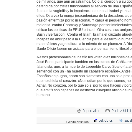
de mil años, que aún arrastramos. Odio al cuerpo y a su goc
defendida por tristes funcionarios al servicio de una España 
fruto de la vaginitis y la impotencia de una tal Isabel y un ta
ellos. Otra vez la murga joseantoniana de la decadencia de 
pasión enfermiza por lo irracional. Y carga el pequeño homb
melenita, contra Chomsky y Saramago por ser intelectuales 
criticar las políticas de EEUU e Israel. Otra cosa sus amig
Bush y Berlusconi. Contra el Islam, brama el cruzado abuel
incapaz de abrir paso a la Ciencia para el desarrollo huma
matemáticas y agricultura, a la mierda de un plumazo. A Dios
Santo Oficio fueron un acicate para el pensamiento filosófico
A estos profesionales del hastío les votan diez millones de
José Bono, participante también en los cursos de Cañizares
falangista, que, a la muerte de Leopoldo Calvo Sotelo (la al
sentenció con un «ha muerto un caballero español». Antes 
Españas en pugna, ahora son siamesas con una sola protu
que nos hiela el corazón. «Nos odian por lo que somos, no
Aznar. No corazón, por lo que sois, por lo que hacéis y porq
que emitís son capaces de destrozar cualquier atisbo de in
humano.
Gehitu artikuloa: