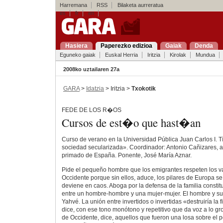
Harremana
RSS
Bilaketa aurreratua
es
fr
en
Hasiera
Paperezko edizioa
Gaiak
Denda
Eguneko gaiak
Euskal Herria
Iritzia
Kirolak
Mundua
2008ko uztailaren 27a
GARA
>
Idatzia
> Iritzia >
Txokotik
FEDE DE LOS R�OS
Cursos de est�o que hast�an
Curso de verano en la Universidad Pública Juan Carlos I. Tí
sociedad secularizada». Coordinador: Antonio Cañizares, a
primado de España. Ponente, José María Aznar.
Pide el pequeño hombre que los emigrantes respeten los va
Occidente porque sin ellos, aduce, los pilares de Europa s
deviene en caos. Aboga por la defensa de la familia consti
entre un hombre-hombre y una mujer-mujer. El hombre y su
Yahvé. La unión entre invertidos o invertidas «destruiría la 
dice, con ese tono monótono y repetitivo que da voz a lo gro
de Occidente, dice, aquellos que fueron una losa sobre el