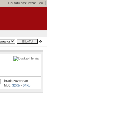
Hautatu hizkuntza:
eu
�
Irratia zuzenean
Mp3:
32Kb
-
64Kb