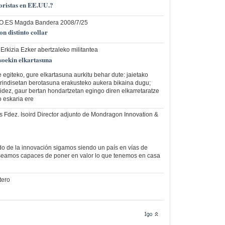
oristas en EE.UU.?
.ES Magda Bandera 2008/7/25
n distinto collar
 Erkizia Ezker abertzaleko militantea
oekin elkartasuna
 egiteko, gure elkartasuna aurkitu behar dute: jaietako
brindisetan berotasuna erakusteko aukera bikaina dugu;
bidez, gaur bertan hondartzetan egingo diren elkarretaratze
 eskaria ere
s Fdez. Isoird Director adjunto de Mondragon Innovation &
o de la innovación sigamos siendo un país en vías de
 seamos capaces de poner en valor lo que tenemos en casa
tero