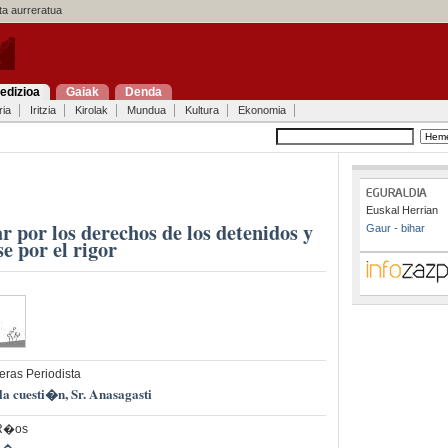
a aurreratua
edizioa
Gaiak
Denda
ria
Iritzia
Kirolak
Mundua
Kultura
Ekonomia
Euskal Herrian
ar por los derechos de los detenidos y
Gaur - bihar
e por el rigor
ras Periodista
 la cuesti�n, Sr. Anasagasti
 R�os