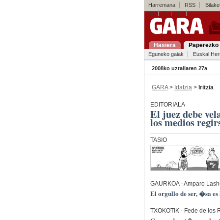
Harremana
RSS
Bilaket
es
fr
en
Hasiera
Paperezko 
Eguneko gaiak
Euskal Her
2008ko uztailaren 27a
GARA
>
Idatzia
>
Iritzia
EDITORIALA
El juez debe vel
los medios regirs
TASIO
GAURKOA
- Amparo Lashe
El orgullo de ser, �sa es
TXOKOTIK
- Fede de los