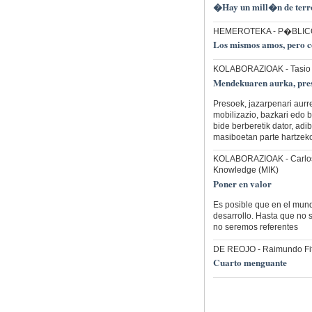
�Hay un mill�n de terr
HEMEROTEKA
- P�BLICO
Los mismos amos, pero co
KOLABORAZIOAK
- Tasio
Mendekuaren aurka, pres
Presoek, jazarpenari aurre
mobilizazio, bazkari edo 
bide berberetik dator, adi
masiboetan parte hartzeko
KOLABORAZIOAK
- Carlo
Knowledge (MIK)
Poner en valor
Es posible que en el mund
desarrollo. Hasta que no
no seremos referentes
DE REOJO
- Raimundo Fi
Cuarto menguante