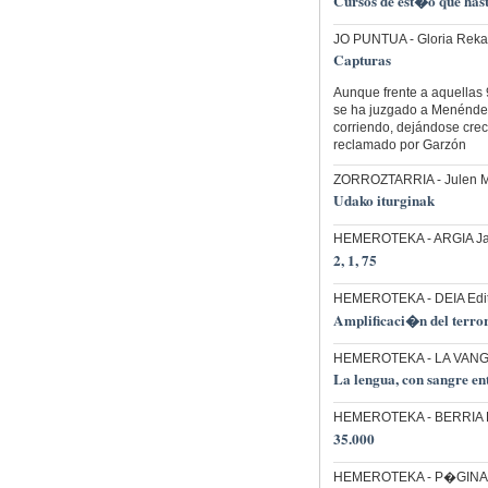
Cursos de est�o que ha
JO PUNTUA
- Gloria Reka
Capturas
Aunque frente a aquellas 
se ha juzgado a Menéndez 
corriendo, dejándose crec
reclamado por Garzón
ZORROZTARRIA
- Julen
Udako iturginak
HEMEROTEKA
- ARGIA Ja
2, 1, 75
HEMEROTEKA
- DEIA Edi
Amplificaci�n del terro
HEMEROTEKA
- LA VAN
La lengua, con sangre en
HEMEROTEKA
- BERRIA F
35.000
HEMEROTEKA
- P�GINA 