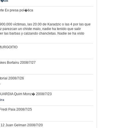
st�an
rte Ex presa pol�tica
900.000 víctimas, las 20.00 de Karadzic o las 4 por las que
parezcan un chiste malo, nadie ha tenido que salir
er las barbas y calzando chancletas. Nadie se ha visto
 MURGOITIO
kes Bortairu 2008/7/27
torial 2008/7/26
r
GUARDIA Quim Monz� 2008/7/23
tra
redi Paia 2008/7/25
12 Juan Gelman 2008/7/20