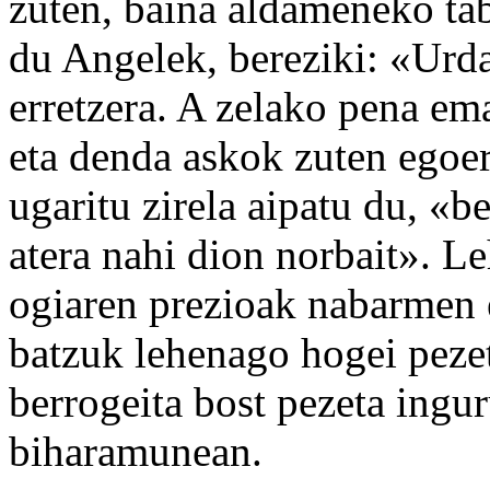
zuten, baina aldameneko tab
du Angelek, bereziki: «Urda
erretzera. A zelako pena e
eta denda askok zuten egoer
ugaritu zirela aipatu du, «b
atera nahi dion norbait». L
ogiaren prezioak nabarmen 
batzuk lehenago hogei pezet
berrogeita bost pezeta ingu
biharamunean.