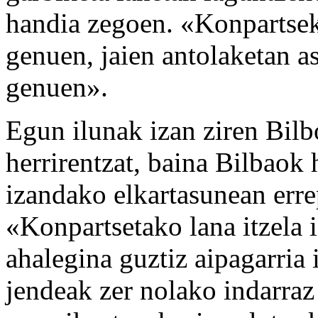
handia zegoen. «Konpartsek
genuen, jaien antolaketan a
genuen».
Egun ilunak izan ziren Bilb
herrirentzat, baina Bilbao
izandako elkartasunean erre
«Konpartsetako lana itzela i
ahalegina guztiz aipagarria 
jendeak zer nolako indarraz