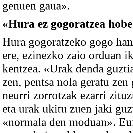
genuen gaua».
«Hura ez gogoratzea hobe
Hura gogoratzeko gogo handi
ere, ezinezko zaio orduan ik
kentzea. «Urak denda guztia 
zen, pentsa nola geratu zen 
neurri zorrotzak ezarri zitu
eta urak ukitu zuen jaki gu
«normala den moduan». Eur