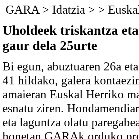
GARA
>
Idatzia
> >
Euskal
Uholdeek triskantza eta
gaur dela 25urte
Bi egun, abuztuaren 26a eta
41 hildako, galera kontaezi
amaieran Euskal Herriko mak
esnatu ziren. Hondamendiare
eta laguntza olatu paregabea
honetan GARAk orduko prot