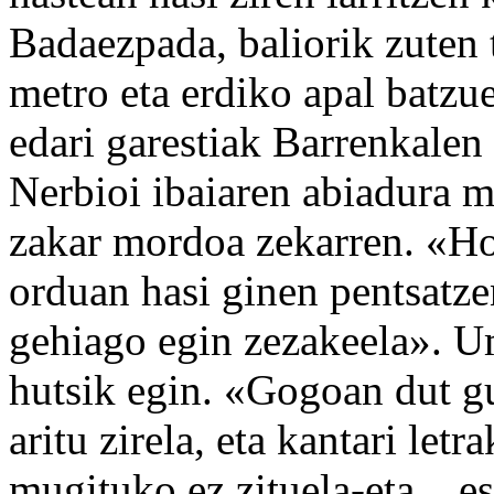
Badaezpada, baliorik zuten 
metro eta erdiko apal batzu
edari garestiak Barrenkalen
Nerbioi ibaiaren abiadura 
zakar mordoa zekarren. «Hor
orduan hasi ginen pentsatze
gehiago egin zezakeela». Um
hutsik egin. «Gogoan dut g
aritu zirela, eta kantari letr
mugituko ez zituela-eta... e