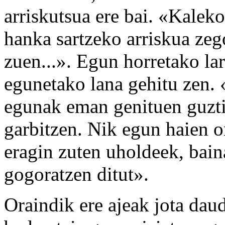
arriskutsua ere bai. «Kaleko
hanka sartzeko arriskua zeg
zuen...». Egun horretako la
egunetako lana gehitu zen. 
egunak eman genituen guzt
garbitzen. Nik egun haien o
eragin zuten uholdeek, bain
gogoratzen ditut».
Oraindik ere ajeak jota da