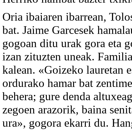
Oria ibaiaren ibarrean, Tolo
bat. Jaime Garcesek hamalau
gogoan ditu urak gora eta go
izan zituzten uneak. Famili
kalean. «Goizeko lauretan e
ordurako hamar bat zentime
behera; gure denda altuxeago
zegoen arazorik, baina senit
ura», gogora ekarri du. Ha