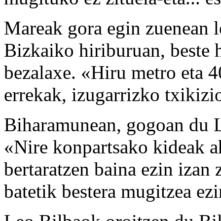
Mareak gora egin zuenean 
Bizkaiko hiriburuan, beste 
bezalaxe. «Hiru metro eta 4
errekak, izugarrizko txikizi
Biharamunean, gogoan du Leo
«Nire konpartsako kideak a
bertaratzen baina ezin izan 
batetik bestera mugitzea ez