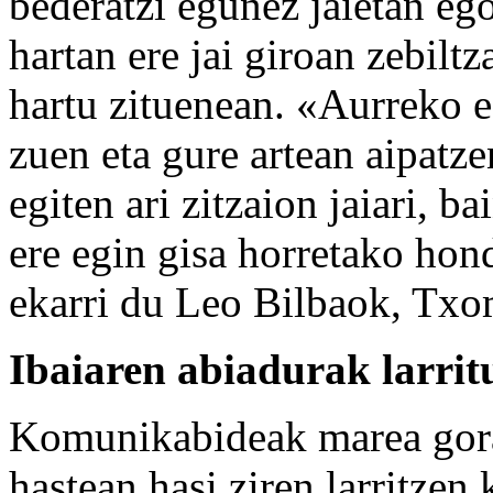
bederatzi egunez jaietan eg
hartan ere jai giroan zebilt
hartu zituenean. «Aurreko e
zuen eta gure artean aipatze
egiten ari zitzaion jaiari, b
ere egin gisa horretako hon
ekarri du Leo Bilbaok, Txo
Ibaiaren abiadurak larrit
Komunikabideak marea gorar
hastean hasi ziren larritzen