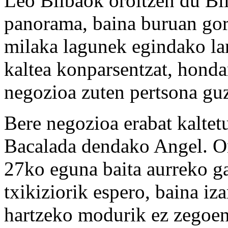
Leo Bilbaok oroitzen du Bi
panorama, baina buruan go
milaka lagunek egindako la
kaltea konparsentzat, hond
negozioa zuten pertsona guz
Bere negozioa erabat kaltet
Bacalada dendako Angel. O
27ko eguna baita aurreko g
txikiziorik espero, baina iz
hartzeko modurik ez zegoen.