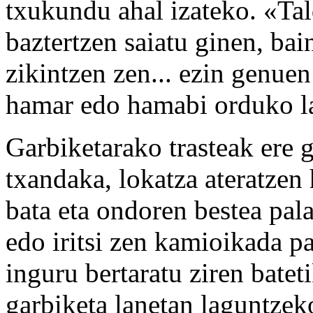
txukundu ahal izateko. «Ta
baztertzen saiatu ginen, bai
zikintzen zen... ezin genue
hamar edo hamabi orduko lan
Garbiketarako trasteak ere g
txandaka, lokatza ateratzen
bata eta ondoren bestea pal
edo iritsi zen kamioikada p
inguru bertaratu ziren batet
garbiketa lanetan laguntzeko