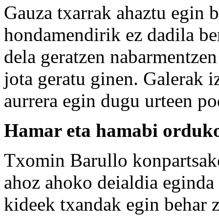
Gauza txarrak ahaztu egin be
hondamendirik ez dadila berr
dela geratzen nabarmentzen
jota geratu ginen. Galerak i
aurrera egin dugu urteen po
Hamar eta hamabi orduko
Txomin Barullo konpartsako
ahoz ahoko deialdia eginda
kideek txandak egin behar zi