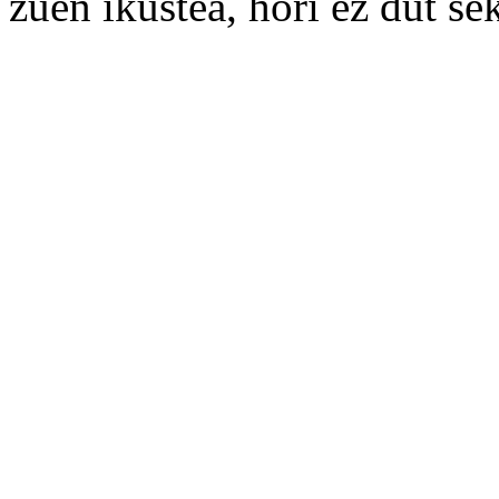
zuen ikustea, hori ez dut s