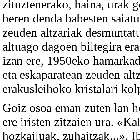
zituztenerako, baina, urak 
beren denda babesten saiatu
zeuden altzariak desmuntatu
altuago dagoen biltegira er
izan ere, 1950eko hamarkad
eta eskaparatean zeuden altz
erakusleihoko kristalari ko
Goiz osoa eman zuten lan ho
ere iristen zitzaien ura. «Ka
hozkailuak, zuhaitzak...». I