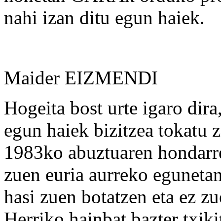
nahi izan ditu egun haiek.
Maider EIZMENDI
Hogeita bost urte igaro dir
egun haiek bizitzea tokatu 
1983ko abuztuaren hondarre
zuen euria aurreko eguneta
hasi zuen botatzen eta ez zu
Herriko hainbat bazter txikit