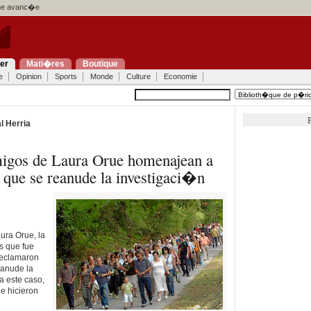
e avanc�e
ier
Mati�res
Boutique
e
Opinion
Sports
Monde
Culture
Economie
P
l Herria
migos de Laura Orue homenajean a
n que se reanude la investigaci�n
ura Orue, la
s que fue
reclamaron
eanude la
a este caso,
e hicieron