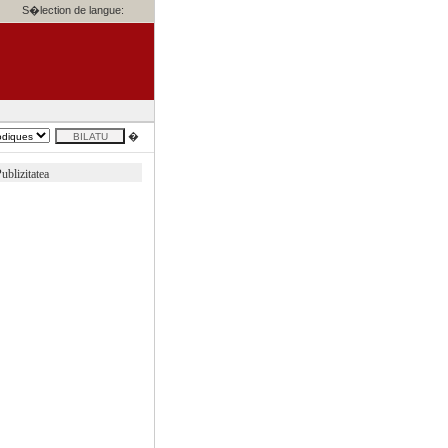
S�lection de langue:
�
ublizitatea