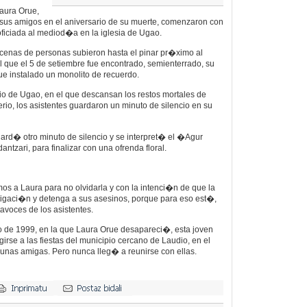
Laura Orue,
us amigos en el aniversario de su muerte, comenzaron con
ficiada al mediod�a en la iglesia de Ugao.
ecenas de personas subieron hasta el pinar pr�ximo al
l que el 5 de setiembre fue encontrado, semienterrado, su
fue instalado un monolito de recuerdo.
io de Ugao, en el que descansan los restos mortales de
rio, los asistentes guardaron un minuto de silencio en su
guard� otro minuto de silencio y se interpret� el �Agur
ntzari, para finalizar con una ofrenda floral.
a Laura para no olvidarla y con la intenci�n de que la
tigaci�n y detenga a sus asesinos, porque para eso est�,
avoces de los asistentes.
o de 1999, en la que Laura Orue desapareci�, esta joven
girse a las fiestas del municipio cercano de Laudio, en el
as amigas. Pero nunca lleg� a reunirse con ellas.