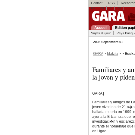
Contact
RSS
Recherch
eu
es
fr
en
Accueil
Edition pap
Sujets du jour
Pays Basqu
2008 Septembre 01
GARA
>
Idatzia
> >
Euska
Familiares y a
la joven y pide
GARA |
Familiares y amigos de La
joven vizcaina de 21 a�o
hallada muerta en 1999, 
ayer a la Ertzaintza que r
investigaci�n y esclarezc
durante el homenaje que l
en Ugao.