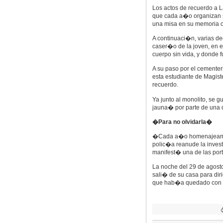
Los actos de recuerdo a 
que cada a�o organizan s
una misa en su memoria o
A continuaci�n, varias d
caser�o de la joven, en e
cuerpo sin vida, y donde 
A su paso por el cementer
esta estudiante de Magiste
recuerdo.
Ya junto al monolito, se 
jauna� por parte de una da
�Para no olvidarla�
�Cada a�o homenajeamos 
polic�a reanude la inves
manifest� una de las port
La noche del 29 de agost
sali� de su casa para diri
que hab�a quedado con un