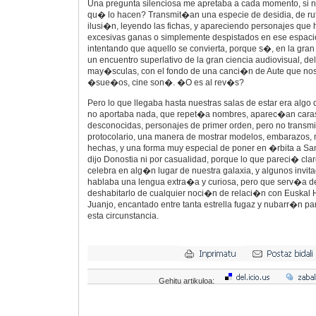
Una pregunta silenciosa me apretaba a cada momento, si 
qu� lo hacen? Transmit�an una especie de desidia, de rut
ilusi�n, leyendo las fichas, y apareciendo personajes que 
excesivas ganas o simplemente despistados en ese espacio
intentando que aquello se convierta, porque s�, en la gran
un encuentro superlativo de la gran ciencia audiovisual, del
may�sculas, con el fondo de una canci�n de Aute que nos
�sue�os, cine son�. �O es al rev�s?
Pero lo que llegaba hasta nuestras salas de estar era algo
no aportaba nada, que repet�a nombres, aparec�an cara
desconocidas, personajes de primer orden, pero no transm
protocolario, una manera de mostrar modelos, embarazos, m
hechas, y una forma muy especial de poner en �rbita a S
dijo Donostia ni por casualidad, porque lo que pareci� clar
celebra en alg�n lugar de nuestra galaxia, y algunos invit
hablaba una lengua extra�a y curiosa, pero que serv�a 
deshabitarlo de cualquier noci�n de relaci�n con Euskal H
Juanjo, encantado entre tanta estrella fugaz y nubarr�n par
esta circunstancia.
Gehitu artikuloa: