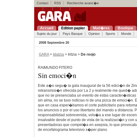
Contact
RSS
Recherche avanc�e
eu
es
fr
en
Accueil
Edition papier
Mati�res
Boutique
Sujets du jour
Pays Basque
Opinion
Sports
Monde
2008 Septembre 20
GARA
>
Idatzia
> Iritzia >
De reojo
RAIMUNDO FITERO
Sin emoci�n
Este a�o segu� la gala inaugural de la 56 edici�n de Zin
retransmisi�n ofrecida por La 2 y realmente me qued� a
que no se presenciaba un evento de estas caracter�sticas t
sin alma, no se tuvo noticias ni de una pizca de emoci�n. 
que en casa esper�bamos el corte publicitario para retomar
los anuncios o por el uso libertario del mando a distancia.
responsabilidad sobrevenida, volv�a a ese lugar de esce
insalvable desde el punto de vista de la realizaci�n y con
presentadoras que compet�a en asepsia, lo que provocab
de encefalograma televisivo s�per plano.