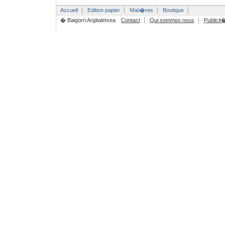
Accueil
Edition papier
Mati�res
Boutique
� Baigorri Argitaletxea
Contact
Qui sommes nous
Publicit