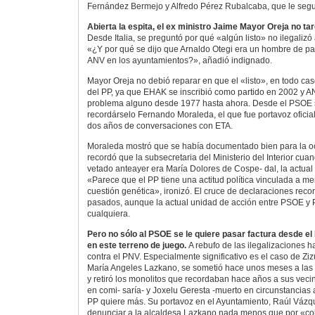
Fernández Bermejo y Alfredo Pérez Rubalcaba, que le seguir
Abierta la espita, el ex ministro Jaime Mayor Oreja no ta
Desde Italia, se preguntó por qué «algún listo» no ilegali
«¿Y por qué se dijo que Arnaldo Otegi era un hombre de paz
ANV en los ayuntamientos?», añadió indignado.
Mayor Oreja no debió reparar en que el «listo», en todo cas
del PP, ya que EHAK se inscribió como partido en 2002 y AN
problema alguno desde 1977 hasta ahora. Desde el PSOE 
recordárselo Fernando Moraleda, el que fue portavoz oficia
dos años de conversaciones con ETA.
Moraleda mostró que se había documentado bien para la oca
recordó que la subsecretaria del Ministerio del Interior cuan
vetado anteayer era María Dolores de Cospe- dal, la actual
«Parece que el PP tiene una actitud política vinculada a men
cuestión genética», ironizó. El cruce de declaraciones reco
pasados, aunque la actual unidad de acción entre PSOE y 
cualquiera.
Pero no sólo al PSOE se le quiere pasar factura desde el
en este terreno de juego.
A rebufo de las ilegalizaciones 
contra el PNV. Especialmente significativo es el caso de Zizu
María Angeles Lazkano, se sometió hace unos meses a las 
y retiró los monolitos que recordaban hace años a sus vecin
en comi- saría- y Joxelu Geresta -muerto en circunstancias a
PP quiere más. Su portavoz en el Ayuntamiento, Raúl Vázq
denunciar a la alcaldesa Lazkano nada menos que por «co