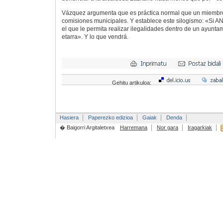
Vázquez argumenta que es práctica normal que un miembr
comisiones municipales. Y establece este silogismo: «Si 
el que le permita realizar ilegalidades dentro de un ayunta
etarra». Y lo que vendrá.
Gehitu artikuloa:
Hasiera
Paperezko edizioa
Gaiak
Denda
� Baigorri Argitaletxea
Harremana
Nor gara
Iragarkiak