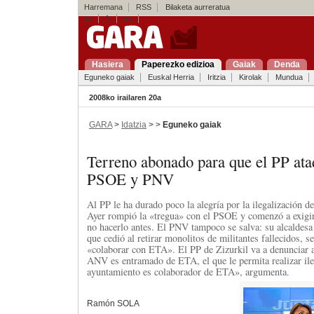
Harremana
RSS
Bilaketa aurreratua
es
fr
en
Hasiera
Paperezko edizioa
Gaiak
Denda
Eguneko gaiak
Euskal Herria
Iritzia
Kirolak
Mundua
2008ko irailaren 20a
GARA
>
Idatzia
> >
Eguneko gaiak
Terreno abonado para que el PP ata
PSOE y PNV
Al PP le ha durado poco la alegría por la ilegalización d
Ayer rompió la «tregua» con el PSOE y comenzó a exigir
no hacerlo antes. El PNV tampoco se salva: su alcaldesa
que cedió al retirar monolitos de militantes fallecidos, 
«colaborar con ETA». El PP de Zizurkil va a denunciar a 
ANV es entramado de ETA, el que le permita realizar ile
ayuntamiento es colaborador de ETA», argumenta.
Ramón SOLA