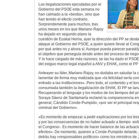
Las ilegalizaciones ejecutadas por el
Gobierno del PSOE esta semana no
han calmado a la «bestia», sino que
han tenido el efecto contrario.
Sorprendemente para muchos, tras
unos meses en los que Mariano Rajoy
ha dejado en segundo plano la
cuestión de Euskal Herria, ayer la dirección del PP se dest
ataque al Gobierno del PSOE, a quien quiere llevar al Con
por qué antes no y ahora sí. Aunque pueda parecer paradój
el objetivo que perseguía desde antes del proceso de negoc
Y lo hace cargado de más razones; se las ha dado el PSOE 
del exiguo marco legal español a ANV y EHAK, como el PP l
Anteayer su líder, Mariano Rajoy, no dudaba en saludar la 
lamentar de forma muy matizada que «la felicidad sería com
entrado a las instituciones». Pero todo, el contenido y el to
consumada también la ilegalización de EHAK. El PP se lan
Recuperando el lenguaje y los modos de los tiempos del p
Soraya Sáenz de Santamaría reclamó la comparecencia en e
general, Cándido Conde-Pumpido, «por ser el principal resp
criminal del Gobierno».
«Es momento de empezar a pedir explicaciones por los tre
y por las consecuencias de no haber actuado a tiempo -enfa
el Congreso-. Es momento de hacer balance de las actuaci
efectos». De momento, quieren a Conde-Pumpido delante,
detrás hay «responsables políticos» como los ministros de Ju