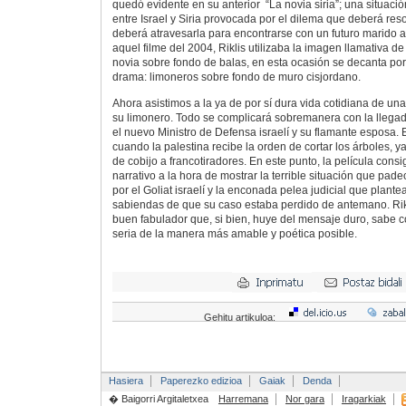
quedó evidente en su anterior “La novia siria”; una situació
entre Israel y Siria provocada por el dilema que deberá res
deberá atravesarla para encontrarse con un futuro marido a
aquel filme del 2004, Riklis utilizaba la imagen llamativa d
novia sobre fondo de balas, en esta ocasión se decanta por
drama: limoneros sobre fondo de muro cisjordano.
Ahora asistimos a la ya de por sí dura vida cotidiana de un
su limonero. Todo se complicará sobremanera con la llega
el nuevo Ministro de Defensa israelí y su flamante esposa.
cuando la palestina recibe la orden de cortar los árboles, y
de cobijo a francotiradores. En este punto, la película cons
narrativo a la hora de mostrar la terrible situación que pad
por el Goliat israelí y la enconada pelea judicial que plante
sabiendas de que su caso estaba perdido de antemano. Ri
buen fabulador que, si bien, huye del mensaje duro, sabe c
seria de la manera más amable y poética posible.
Gehitu artikuloa:
Hasiera
Paperezko edizioa
Gaiak
Denda
� Baigorri Argitaletxea
Harremana
Nor gara
Iragarkiak