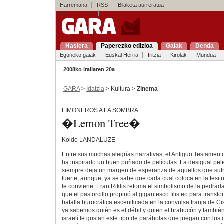
Harremana
RSS
Bilaketa aurreratua
es
fr
en
Hasiera
Paperezko edizioa
Gaiak
Denda
Eguneko gaiak
Euskal Herria
Iritzia
Kirolak
Mundua
2008ko irailaren 20a
GARA
>
Idatzia
> Kultura >
Zinema
LIMONEROS A LA SOMBRA
�Lemon Tree�
Koldo LANDALUZE
Entre sus muchas alegrías narrativas, el Antiguo Testamento
ha inspirado un buen puñado de películas. La desigual pele
siempre deja un margen de esperanza de aquellos que suf
fuerte; aunque, ya se sabe que cada cual coloca en la tesit
le conviene. Eran Riklis retoma el simbolismo de la pedrad
que el pastorcillo propinó al gigantesco filisteo para transf
batalla burocrática escenificada en la convulsa franja de Cis
ya sabemos quién es el débil y quien el brabucón y tambié
israelí le gustan este tipo de parábolas que juegan con los 