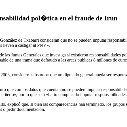
nsabilidad pol�tica en el fraude de Irun
zález de Txabarri consideran que no se pueden imputar responsabilidade
s lleven a castigar al PNV».
las Juntas Generales que investiga si existieron responsabilidades polít
able de una trama que defraudó a las arcas públicas 8 millones de euro
 2003, consideró «absurdo» que un diputado general pueda ser responsab
eguró que con los datos que cuenta «no se pueden imputar responsabilida
riterio», por lo que será «harto complicado imputar responsabilidades p
udillo, explicó que, si bien las comparecencias han terminado, los grupo
os o pedir documentación.