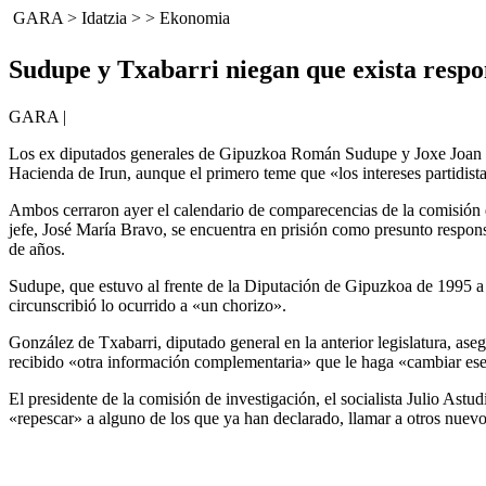
GARA
>
Idatzia
> >
Ekonomia
Sudupe y Txabarri niegan que exista respo
GARA |
Los ex diputados generales de Gipuzkoa Román Sudupe y Joxe Joan Gon
Hacienda de Irun, aunque el primero teme que «los intereses partidista
Ambos cerraron ayer el calendario de comparecencias de la comisión de 
jefe, José María Bravo, se encuentra en prisión como presunto respons
de años.
Sudupe, que estuvo al frente de la Diputación de Gipuzkoa de 1995 a
circunscribió lo ocurrido a «un chorizo».
González de Txabarri, diputado general en la anterior legislatura, as
recibido «otra información complementaria» que le haga «cambiar ese c
El presidente de la comisión de investigación, el socialista Julio Ast
«repescar» a alguno de los que ya han declarado, llamar a otros nuev