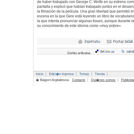
de haber trabajado con George C. Wolfe en su estreno como
pantalla y explicó que habían trabajado juntos en el desarro
la filmación de la película. Una gran libertad que permitió
escena en la que Gere está leyendo un libro de vocabulari
la que intenta pronunciar algunas frases, aunque durante la 
su conocimiento de este idioma como «muy pobre».
Gehitu artikuloa:
Inicio
Edici�n impresa
Temas
Tienda
� Baigorri Argitaletxea
Contacto
Qui�nes somos
Publicid