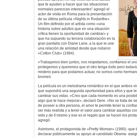
que te ayuden a hacer que las situaciones
normales parezcan interesantes" agregó el
actor de visita en Roma para la presentación
de su última película «Nights in Rodanthe».
Un film definido por el artista como «una
historia sobre adultos que en una situación
crítica tienen la oportunidad de cambiar» y
que ha supuesto su tercera colaboración en la
gran pantalla con Diane Lane, a la que le une
una relación de amistad desde que rodaron
«Cotton Club» (1984).
«Trabajamos bien juntos, nos respetamos, confiamos el uno 
protegemos y queremos que el otro tenga éxito pero todavía 
misterio para que podamos actuar, no somos como herman
bromeó.
La película es un melodrama romántico en el que ambos vi
que supondrá una segunda oportunidad para ellos y que les
cambiar sus vidas. «Creo que cada momento es una posibil
algo que te hace mejorar», declaró Gere. «No se trata de s
de poseer a otra persona, el amor te permite tener la conf
ser más realista y a tener el valor para cambiar aquellas co
vida y de tí mismo y ese es el regalo que se hacen los prota
agregó.
Asimismo, el protagonista de «Pretty Woman» (1990) -que
declarar públicamente su apoyo al candidato Obama- aseg