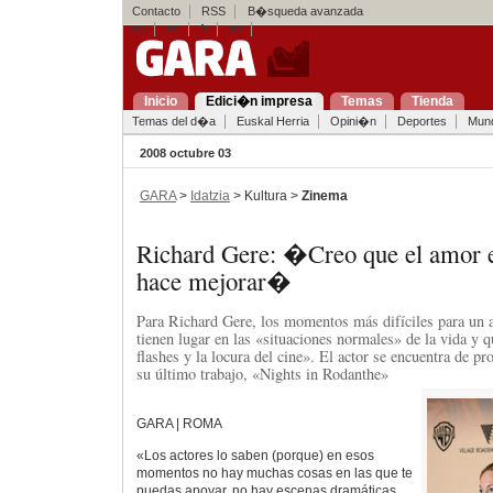
Contacto
RSS
B�squeda avanzada
eu
es
fr
en
Inicio
Edici�n impresa
Temas
Tienda
Temas del d�a
Euskal Herria
Opini�n
Deportes
Mun
2008 octubre 03
GARA
>
Idatzia
> Kultura >
Zinema
Richard Gere: �Creo que el amor e
hace mejorar�
Para Richard Gere, los momentos más difíciles para un a
tienen lugar en las «situaciones normales» de la vida y q
flashes y la locura del cine». El actor se encuentra de 
su último trabajo, «Nights in Rodanthe»
GARA | ROMA
«Los actores lo saben (porque) en esos
momentos no hay muchas cosas en las que te
puedas apoyar, no hay escenas dramáticas