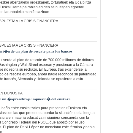
ezker abertzaleko ordezkariek, torturatuek eta Udalbiltza
Euskal Herria pairatzen ari den salbuespen egoerari
bon larunbateko manifestazioan.
PUESTA A LA CRISIS FINANCIERA
PUESTA A LA CRISIS FINANCIERA
ci�n de un plan de rescate para los bancos
 verde al plan de rescate de 700.000 millones de dólares
Washington y Wall Street esperan y presionan a la Cámara
 no repita su rechazo. En Europa, tras extenderse la
ndo de rescate europeo, ahora nadie reconoce su paternidad
ado francés, Alemania y Holanda se opusieron a esta
EN DONOSTIA
te un �aprendizaje impuesto� del euskara
n baño entre euskaltzales para presentar «Euskara eta
tas con las que pretende abordar la situación de la lengua.
stura en materia educativa ni siquiera concuerda con la
el Congreso Federal del PSOE, que apostó por el uso
s. El plan de Patxi López no menciona este término y habla
».