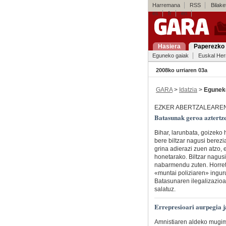
Harremana
RSS
Bilaket
es
fr
en
Hasiera
Paperezko 
Eguneko gaiak
Euskal Her
2008ko urriaren 03a
GARA
>
Idatzia
>
Egunek
EZKER ABERTZALEARE
Batasunak geroa aztertzek
Bihar, larunbata, goizeko
bere biltzar nagusi berezi
grina adierazi zuen atzo, e
honetarako. Biltzar nagusia
nabarmendu zuten. Horreta
«muntai poliziaren» inguru
Batasunaren ilegalizazioa
salatuz.
Errepresioari aurpegia j
Amnistiaren aldeko mugime