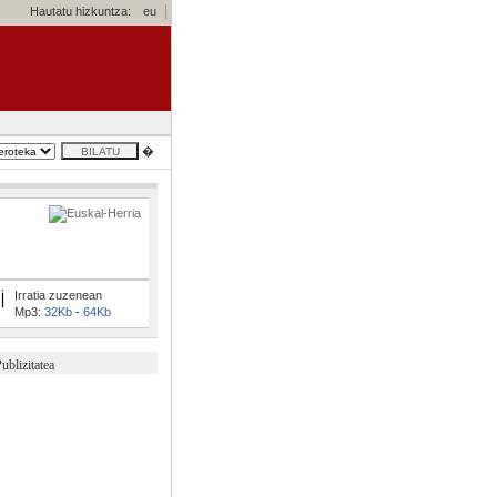
Hautatu hizkuntza:
eu
�
Irratia zuzenean
Mp3:
32Kb
-
64Kb
ublizitatea