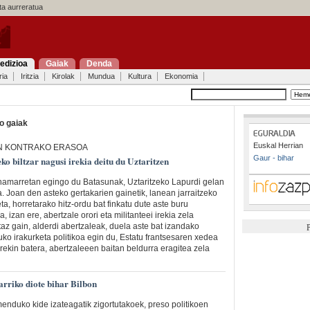
a aurreratua
edizioa
Gaiak
Denda
ria
Iritzia
Kirolak
Mundua
Kultura
Ekonomia
o gaiak
Euskal Herrian
N KONTRAKO ERASOA
Gaur - bihar
o biltzar nagusi irekia deitu du Uztaritzen
 hamarretan egingo du Batasunak, Uztaritzeko Lapurdi gelan
a. Joan den asteko gertakarien gainetik, lanean jarraitzeko
ta, horretarako hitz-ordu bat finkatu dute aste buru
, izan ere, abertzale orori eta militanteei irekia zela
z gain, alderdi abertzaleak, duela aste bat izandako
P
ko irakurketa politikoa egin du, Estatu frantsesaren xedea
rekin batera, abertzaleeen baitan beldurra eragitea zela
arriko diote bihar Bilbon
nduko kide izateagatik zigortutakoek, preso politikoen