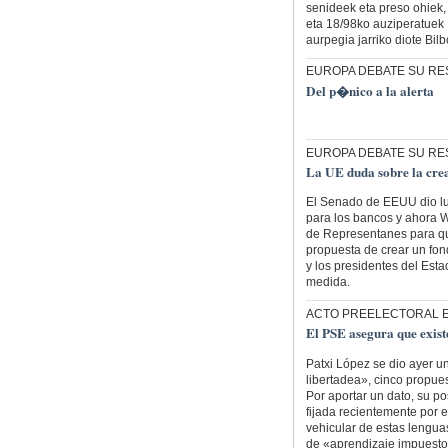
senideek eta preso ohiek, 
eta 18/98ko auziperatuek 
aurpegia jarriko diote Bil
EUROPA DEBATE SU RES
Del p�nico a la alerta
EUROPA DEBATE SU RES
La UE duda sobre la crea
El Senado de EEUU dio luz
para los bancos y ahora 
de Representanes para que
propuesta de crear un fo
y los presidentes del Est
medida.
ACTO PREELECTORAL 
El PSE asegura que exis
Patxi López se dio ayer u
libertadea», cinco propues
Por aportar un dato, su po
fijada recientemente por 
vehicular de estas lengua
de «aprendizaje impuesto