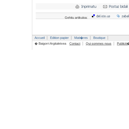
Gehitu artikuloa:
Accueil
Edition papier
Mati�res
Boutique
� Baigorri Argitaletxea
Contact
Qui sommes nous
Publicit