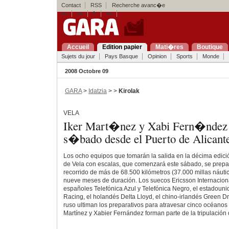
Contact
RSS
Recherche avanc�e
eu
es
fr
en
Accueil
Edition papier
Mati�res
Boutique
Sujets du jour
Pays Basque
Opinion
Sports
Monde
2008 Octobre 09
GARA
>
Idatzia
> >
Kirolak
VELA
Iker Mart�nez y Xabi Fern�ndez 
s�bado desde el Puerto de Alicant
Los ocho equipos que tomarán la salida en la décima edici
de Vela con escalas, que comenzará este sábado, se prepar
recorrido de más de 68.500 kilómetros (37.000 millas náuti
nueve meses de duración. Los suecos Ericsson Internaciona
españoles Telefónica Azul y Telefónica Negro, el estadou
Racing, el holandés Delta Lloyd, el chino-irlandés Green 
ruso ultiman los preparativos para atravesar cinco océanos y
Martínez y Xabier Fernández forman parte de la tripulación 