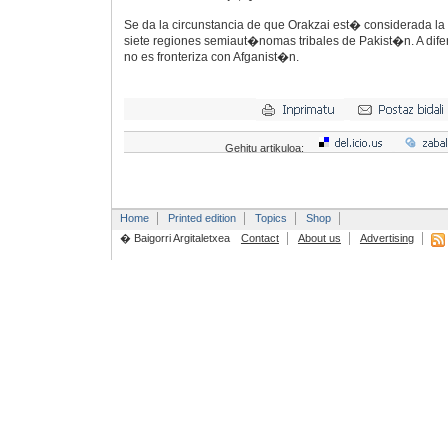
Se da la circunstancia de que Orakzai est� considerada l
siete regiones semiaut�nomas tribales de Pakist�n. A difer
no es fronteriza con Afganist�n.
Gehitu artikuloa:
Home
Printed edition
Topics
Shop
� Baigorri Argitaletxea
Contact
About us
Advertising