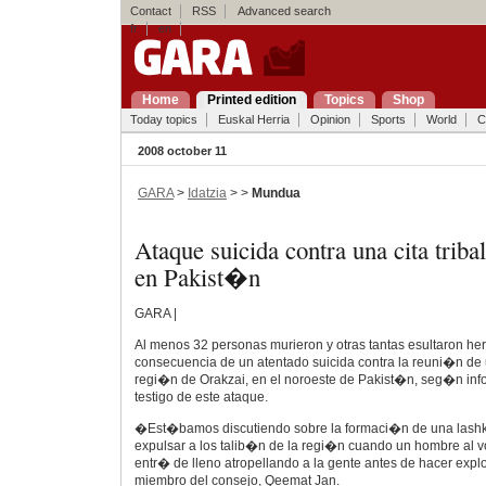
Contact
RSS
Advanced search
fr
en
Home
Printed edition
Topics
Shop
Today topics
Euskal Herria
Opinion
Sports
World
C
2008 october 11
GARA
>
Idatzia
> >
Mundua
Ataque suicida contra una cita triba
en Pakist�n
GARA |
Al menos 32 personas murieron y otras tantas esultaron he
consecuencia de un atentado suicida contra la reuni�n de u
regi�n de Orakzai, en el noroeste de Pakist�n, seg�n inf
testigo de este ataque.
�Est�bamos discutiendo sobre la formaci�n de una lashkar 
expulsar a los talib�n de la regi�n cuando un hombre al 
entr� de lleno atropellando a la gente antes de hacer exp
miembro del consejo, Qeemat Jan.