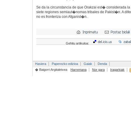
Se da la circunstancia de que Orakzai est� considerada l
siete regiones semiaut�nomas tribales de Pakist�n. A difer
no es fronteriza con Afganist�n.
Gehitu artikuloa:
Hasiera
Paperezko edizioa
Gaiak
Denda
� Baigorri Argitaletxea
Harremana
Nor gara
Iragarkiak