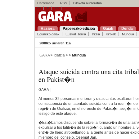
Harremana
RSS
Bilaketa aurreratua
es
fr
en
Hasiera
Paperezko edizioa
Gaiak
Denda
Eguneko gaiak
Euskal Herria
Iritzia
Kirolak
Mundua
2008ko urriaren 11a
GARA
>
Idatzia
> >
Mundua
Ataque suicida contra una cita triba
en Pakist�n
GARA |
Al menos 32 personas murieron y otras tantas esultaron he
consecuencia de un atentado suicida contra la reuni�n de u
regi�n de Orakzai, en el noroeste de Pakist�n, seg�n inf
testigo de este ataque.
�Est�bamos discutiendo sobre la formaci�n de una lashkar 
expulsar a los talib�n de la regi�n cuando un hombre al 
entr� de lleno atropellando a la gente antes de hacer exp
miembro del consejo, Qeemat Jan.