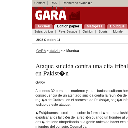
Contact
RSS
Recherche avanc�e
eu
es
fr
en
Accueil
Edition papier
Mati�res
Boutique
Sujets du jour
Pays Basque
Opinion
Sports
Monde
2008 Octobre 11
GARA
>
Idatzia
> >
Mundua
Ataque suicida contra una cita triba
en Pakist�n
GARA |
Al menos 32 personas murieron y otras tantas esultaron he
consecuencia de un atentado suicida contra la reuni�n de u
regi�n de Orakzai, en el noroeste de Pakist�n, seg�n inf
testigo de este ataque.
�Est�bamos discutiendo sobre la formaci�n de una lashkar 
expulsar a los talib�n de la regi�n cuando un hombre al 
entr� de lleno atropellando a la gente antes de hacer exp
miembro del consejo, Qeemat Jan.