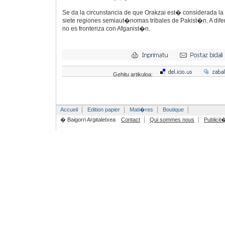
Se da la circunstancia de que Orakzai est� considerada l
siete regiones semiaut�nomas tribales de Pakist�n. A difer
no es fronteriza con Afganist�n.
Gehitu artikuloa:
Accueil
Edition papier
Mati�res
Boutique
� Baigorri Argitaletxea
Contact
Qui sommes nous
Publicit