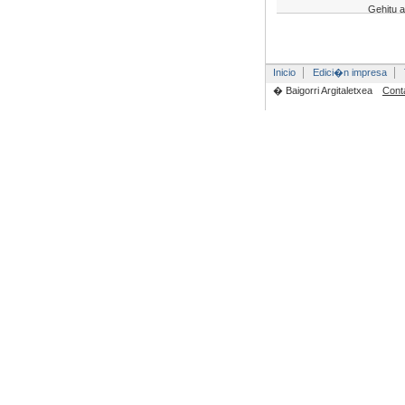
Gehitu a
Inicio
Edici�n impresa
� Baigorri Argitaletxea
Cont