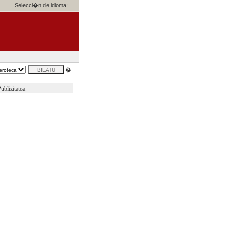
Selecci�n de idioma:
�
ublizitatea