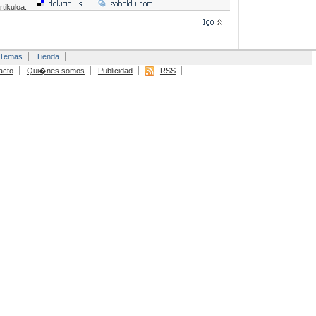
rtikuloa:
Temas
Tienda
acto
Qui�nes somos
Publicidad
RSS