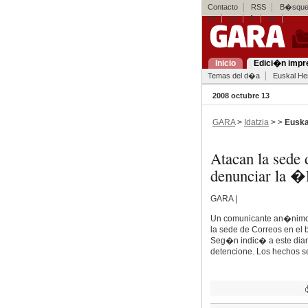
Contacto
RSS
B�squed
eu
es
fr
en
Inicio
Edici�n impr
Temas del d�a
Euskal Her
2008 octubre 13
GARA
>
Idatzia
> >
Euska
Atacan la sede 
denunciar la �
GARA |
Un comunicante an�nimo 
la sede de Correos en el 
Seg�n indic� a este diari
detencione. Los hechos se