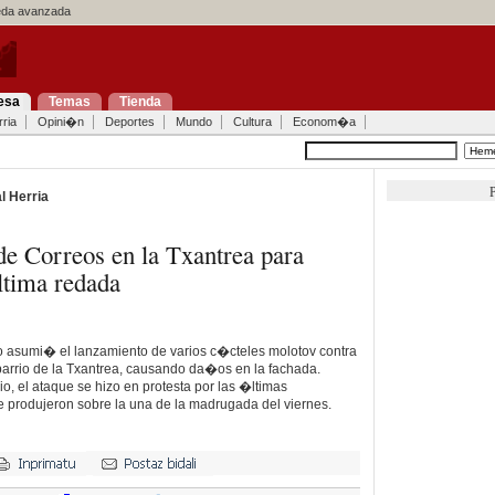
a avanzada
esa
Temas
Tienda
ria
Opini�n
Deportes
Mundo
Cultura
Econom�a
P
l Herria
de Correos en la Txantrea para
ltima redada
asumi� el lanzamiento de varios c�cteles molotov contra
barrio de la Txantrea, causando da�os en la fachada.
o, el ataque se hizo en protesta por las �ltimas
 produjeron sobre la una de la madrugada del viernes.