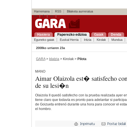
Harremana
RSS
Bilaketa aurreratua
es
fr
en
Hasiera
Paperezko edizioa
Gaiak
Denda
Eguneko gaiak
Euskal Herria
Iritzia
Kirolak
Mundua
2008ko urriaren 23a
GARA
>
Idatzia
> Kirolak >
Pilota
MANO
Aimar Olaizola est� satisfecho co
de su lesi�n
Olaizola II quedó satisfecho con la prueba realizada ayer e
tiene claro que todavía es pronto para adelantar si participa
de Goizueta entrenó durante una hora para conocer el estad
el hombro.