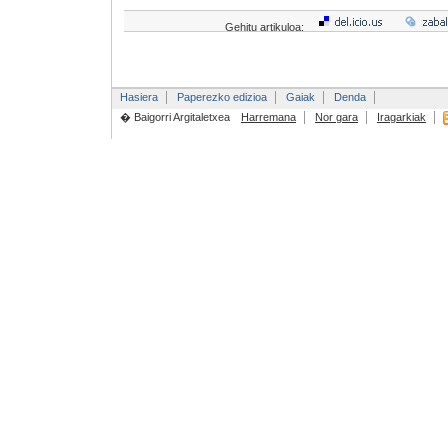
Gehitu artikuloa:
Hasiera
Paperezko edizioa
Gaiak
Denda
� Baigorri Argitaletxea
Harremana
Nor gara
Iragarkiak